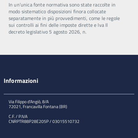
In un’unica fonte normativa sono state raccolte in
modo sistematico disposizioni finora collocate
separatamente in più provvedimenti, come le regole
sui controlli ai fini delle imposte dirette e Iva Il
decreto legislativo 5 agosto 2026, n.
Informazioni
Via Filippo d'Angiò, 8/A
72021, Francavilla Fontana (BR)
C.F. / P.IVA
CNRPTR88P28E205P / 03015510732