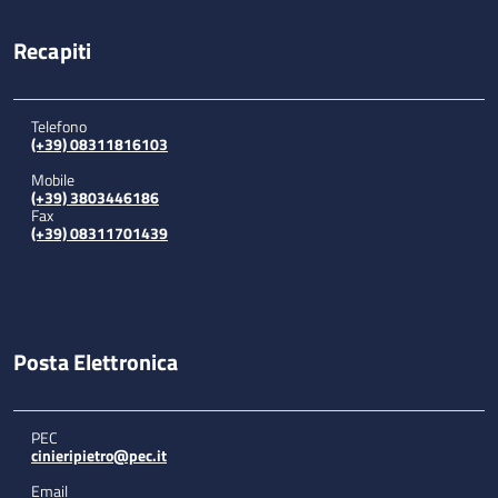
Recapiti
Telefono
(+39) 08311816103
Mobile
(+39) 3803446186
Fax
(+39) 08311701439
Posta Elettronica
PEC
cinieripietro@pec.it
Email