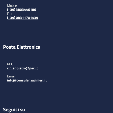
Mobile
(+39) 3803446186
Fax
(+39) 08311701439
Posta Elettronica
PEC
cinieripietro@pec.it
Email
info@consulenzacinieri.it
Seguici su