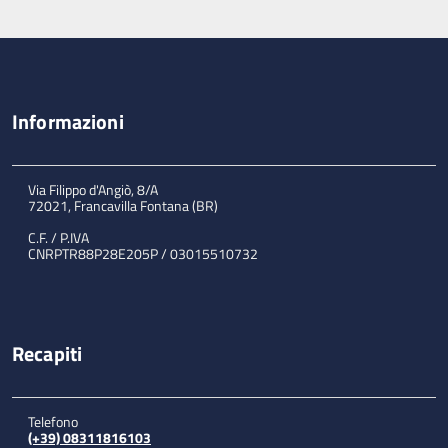
Informazioni
Via Filippo d'Angiò, 8/A
72021, Francavilla Fontana (BR)
C.F. / P.IVA
CNRPTR88P28E205P / 03015510732
Recapiti
Telefono
(+39) 08311816103