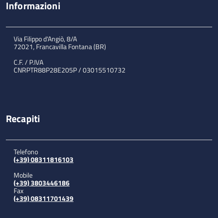
Informazioni
Via Filippo d'Angiò, 8/A
72021, Francavilla Fontana (BR)
C.F. / P.IVA
CNRPTR88P28E205P / 03015510732
Recapiti
Telefono
(+39) 08311816103
Mobile
(+39) 3803446186
Fax
(+39) 08311701439