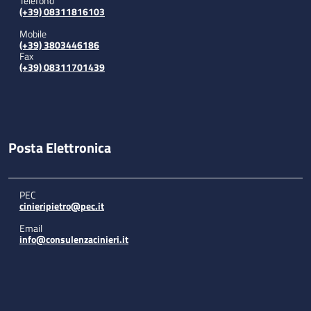
Telefono
(+39) 08311816103
Mobile
(+39) 3803446186
Fax
(+39) 08311701439
Posta Elettronica
PEC
cinieripietro@pec.it
Email
info@consulenzacinieri.it