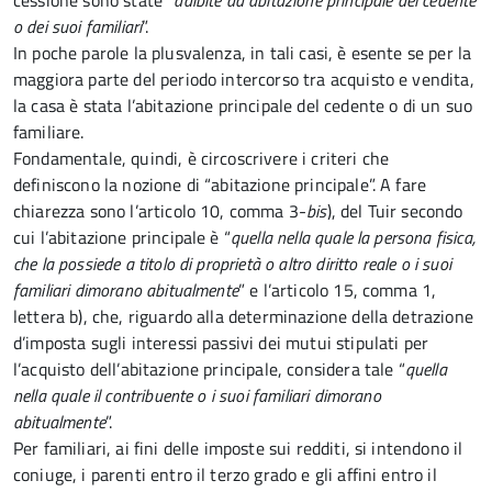
cessione sono state “
adibite ad abitazione principale del cedente
o dei suoi familiari
”.
In poche parole la plusvalenza, in tali casi, è esente se per la
maggiora parte del periodo intercorso tra acquisto e vendita,
la casa è stata l’abitazione principale del cedente o di un suo
familiare.
Fondamentale, quindi, è circoscrivere i criteri che
definiscono la nozione di “abitazione principale”. A fare
chiarezza sono l’articolo 10, comma 3-
bis
), del Tuir secondo
cui l’abitazione principale è “
quella nella quale la persona fisica,
che la possiede a titolo di proprietà o altro diritto reale o i suoi
familiari dimorano abitualmente
” e l’articolo 15, comma 1,
lettera b), che, riguardo alla determinazione della detrazione
d’imposta sugli interessi passivi dei mutui stipulati per
l’acquisto dell’abitazione principale, considera tale “
quella
nella quale il contribuente o i suoi familiari dimorano
abitualmente
”.
Per familiari, ai fini delle imposte sui redditi, si intendono il
coniuge, i parenti entro il terzo grado e gli affini entro il