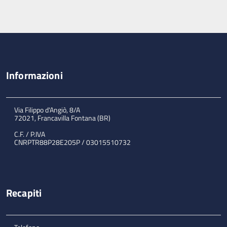
Informazioni
Via Filippo d'Angiò, 8/A
72021, Francavilla Fontana (BR)
C.F. / P.IVA
CNRPTR88P28E205P / 03015510732
Recapiti