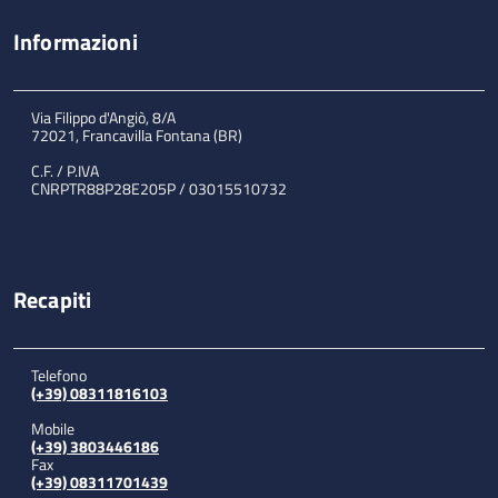
Informazioni
Via Filippo d'Angiò, 8/A
72021, Francavilla Fontana (BR)
C.F. / P.IVA
CNRPTR88P28E205P / 03015510732
Recapiti
Telefono
(+39) 08311816103
Mobile
(+39) 3803446186
Fax
(+39) 08311701439