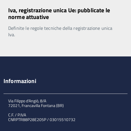
Iva, registrazione unica Ue: pubblicate le
norme attuative
Definite le regole tecniche della registrazione unica
Iva.
Informazioni
Via Filippo d'Angiò, 8/A
72021, Francavilla Fontana (BR)
C.F. / P.IVA
CNRPTR88P28E205P / 03015510732