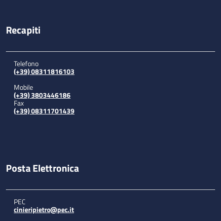
Recapiti
Telefono
(+39) 08311816103
Mobile
(+39) 3803446186
Fax
(+39) 08311701439
Posta Elettronica
PEC
cinieripietro@pec.it