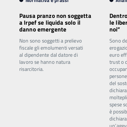
Normativa e prassi
Anal
Pausa pranzo non soggetta
Dentro
a Irpef se liquida solo il
le libe
danno emergente
noi”
Non sono soggetti a prelievo
Sono ded
fiscale gli emolumenti versati
erogazi
al dipendente dal datore di
euro eff
lavoro se hanno natura
trust o 
risarcitoria.
occupano
persone 
del sost
dichiar
moltepli
spese s
è possib
dichiara
un’agev