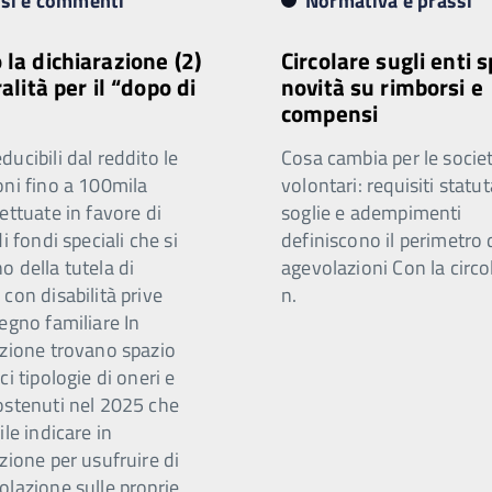
isi e commenti
Normativa e prassi
 la dichiarazione (2)
Circolare sugli enti s
ralità per il “dopo di
novità su rimborsi e
compensi
ucibili dal reddito le
Cosa cambia per le societ
oni fino a 100mila
volontari: requisiti statut
ettuate in favore di
soglie e adempimenti
di fondi speciali che si
definiscono il perimetro 
 della tutela di
agevolazioni Con la circo
con disabilità prive
n.
egno familiare In
azione trovano spazio
ci tipologie di oneri e
ostenuti nel 2025 che
ile indicare in
zione per usufruire di
olazione sulle proprie