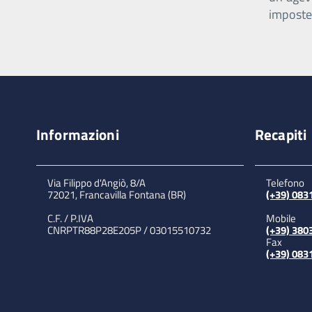
imposte
Informazioni
Recapiti
Via Filippo d'Angiò, 8/A
Telefono
72021, Francavilla Fontana (BR)
(+39) 08
C.F. / P.IVA
Mobile
CNRPTR88P28E205P / 03015510732
(+39) 380
Fax
(+39) 08