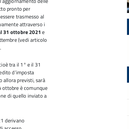
 l’aggiornamento delle
tto pronto per
à essere trasmesso al
ivamente attraverso i
al 31 ottobre 2021
e
ttembre (vedi articolo
.
oè tra il 1° e il 31
redito d’imposta
 allora previsti, sarà
1. A ottobre è comunque
ne di quello inviato a
1 derivano
 di accesso