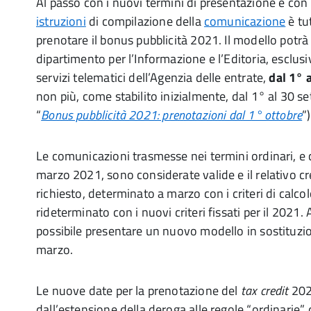
Al passo con i nuovi termini di presentazione e con
istruzioni
di compilazione della
comunicazione
è tu
prenotare il bonus pubblicità 2021. Il modello potr
dipartimento per l’Informazione e l’Editoria, esclus
servizi telematici dell’Agenzia delle entrate,
dal 1° 
non più, come stabilito inizialmente, dal 1° al 30 se
“
Bonus pubblicità 2021: prenotazioni dal 1° ottobre
”)
Le comunicazioni trasmesse nei termini ordinari, e ci
marzo 2021, sono considerate valide e il relativo c
richiesto, determinato a marzo con i criteri di calcolo
rideterminato con i nuovi criteri fissati per il 202
possibile presentare un nuovo modello in sostituzio
marzo.
Le nuove date per la prenotazione del
tax credit
202
dall’estensione della deroga alle regole “ordinarie”