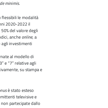
de minimis
.
lessibili le modalità
anni 2020-2022 il
 50% del valore degli
iodici, anche
online
, a
 agli investimenti
rnate al modello di
 e “7” relative agli
ttivamente, su stampa e
onus
è stato esteso
emittenti televisive e
, non partecipate dallo