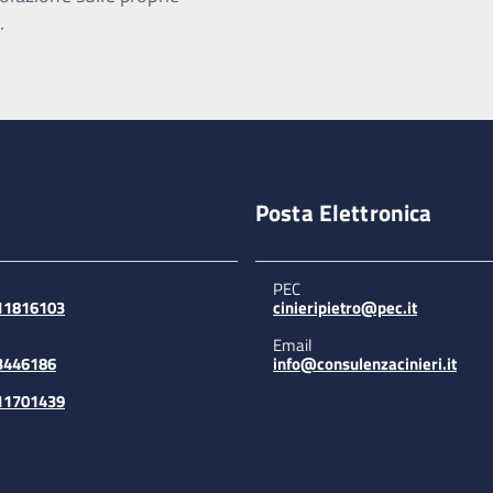
.
Posta Elettronica
PEC
311816103
cinieripietro@pec.it
Email
3446186
info@consulenzacinieri.it
311701439