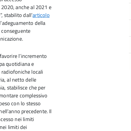
 il 2020, anche al 2021 e
stabilito dall’
articolo
o l’adeguamento della
il conseguente
unicazione.
 favorire l’incremento
mpa quotidiana e
e radiofoniche locali
a, al netto delle
a, stabilisce che per
ammontare complessivo
speso con lo stesso
nell’anno precedente. Il
cesso nei limiti
ei limiti dei