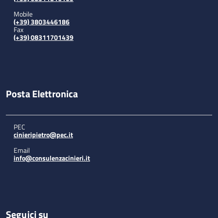
Mobile
(+39) 3803446186
Fax
(+39) 08311701439
Posta Elettronica
PEC
cinieripietro@pec.it
Email
info@consulenzacinieri.it
Seguici su