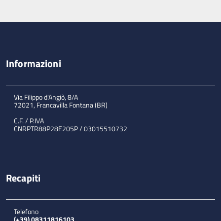
Informazioni
Via Filippo d'Angiò, 8/A
72021, Francavilla Fontana (BR)
C.F. / P.IVA
CNRPTR88P28E205P / 03015510732
Recapiti
Telefono
(+39) 08311816103