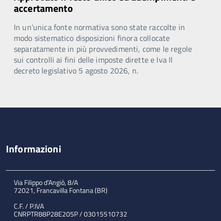
accertamento
In un’unica fonte normativa sono state raccolte in
modo sistematico disposizioni finora collocate
separatamente in più provvedimenti, come le regole
sui controlli ai fini delle imposte dirette e Iva Il
decreto legislativo 5 agosto 2026, n.
Informazioni
Via Filippo d'Angiò, 8/A
72021, Francavilla Fontana (BR)
C.F. / P.IVA
CNRPTR88P28E205P / 03015510732