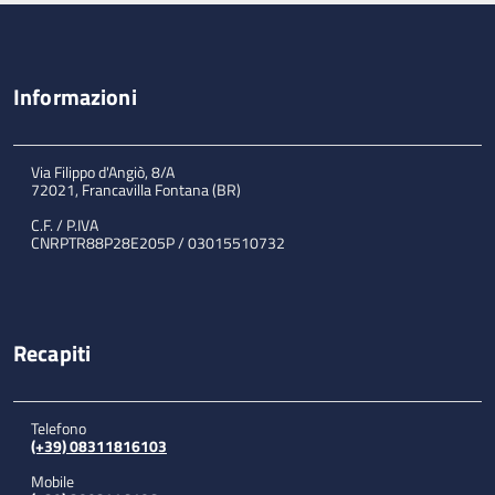
Informazioni
Via Filippo d'Angiò, 8/A
72021, Francavilla Fontana (BR)
C.F. / P.IVA
CNRPTR88P28E205P / 03015510732
Recapiti
Telefono
(+39) 08311816103
Mobile