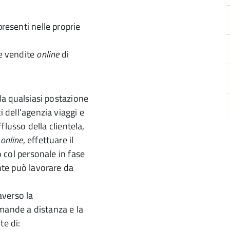
presenti nelle proprie
le vendite
online
di
 da qualsiasi postazione
i dell’agenzia viaggi e
fflusso della clientela,
o
online
, effettuare il
o col personale in fase
ente può lavorare da
averso la
mande a distanza e la
te di: