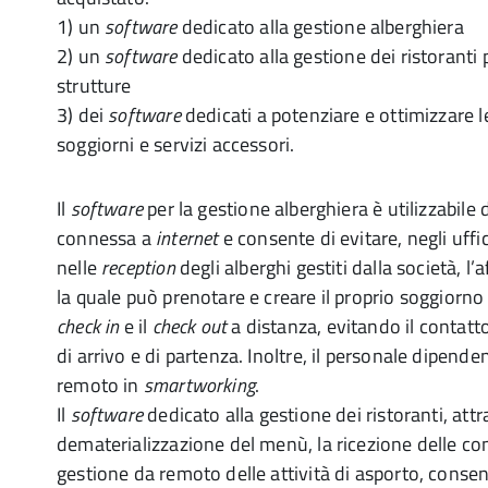
1) un
software
dedicato alla gestione alberghiera
2) un
software
dedicato alla gestione dei ristoranti 
strutture
3) dei
software
dedicati a potenziare e ottimizzare 
soggiorni e servizi accessori.
Il
software
per la gestione alberghiera è utilizzabile
connessa a
internet
e consente di evitare, negli uffic
nelle
reception
degli alberghi gestiti dalla società, l’a
la quale può prenotare e creare il proprio soggiorn
check in
e il
check out
a distanza, evitando il contatt
di arrivo e di partenza. Inoltre, il personale dipend
remoto in
smartworking
.
Il
software
dedicato alla gestione dei ristoranti, attr
dematerializzazione del menù, la ricezione delle co
gestione da remoto delle attività di asporto, consen