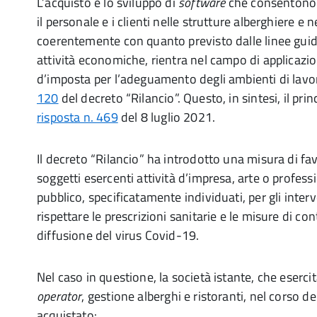
L’acquisto e lo sviluppo di
software
che consentono di
il personale e i clienti nelle strutture alberghiere e ne
coerentemente con quanto previsto dalle linee guida
attività economiche, rientra nel campo di applicazio
d’imposta per l’adeguamento degli ambienti di lavoro
120
del decreto “Rilancio”. Questo, in sintesi, il pri
risposta n. 469
del 8 luglio 2021.
Il decreto “Rilancio” ha introdotto una misura di fa
soggetti esercenti attività d’impresa, arte o professi
pubblico, specificatamente individuati, per gli interv
rispettare le prescrizioni sanitarie e le misure di c
diffusione del virus Covid-19.
Nel caso in questione, la società istante, che esercita
operator
, gestione alberghi e ristoranti, nel corso d
acquistato: