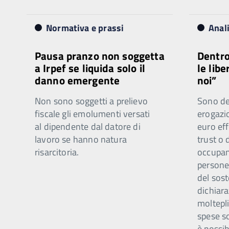
Normativa e prassi
Anal
Pausa pranzo non soggetta
Dentro
a Irpef se liquida solo il
le libe
danno emergente
noi”
Non sono soggetti a prelievo
Sono ded
fiscale gli emolumenti versati
erogazi
al dipendente dal datore di
euro eff
lavoro se hanno natura
trust o 
risarcitoria.
occupano
persone 
del sost
dichiar
moltepli
spese s
è possib