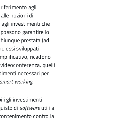
riferimento agli
alle nozioni di
 agli investimenti che
 possono garantire lo
 chiunque prestata (ad
no essi sviluppati
mplificativo, ricadono
i videoconferenza, quelli
timenti necessari per
smart
working
.
li gli investimenti
cquisto di
software
utili a
di contenimento contro la