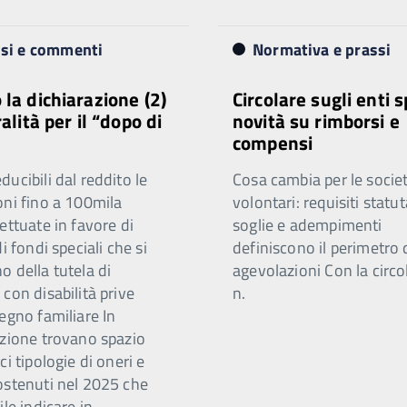
isi e commenti
Normativa e prassi
 la dichiarazione (2)
Circolare sugli enti s
ralità per il “dopo di
novità su rimborsi e
compensi
ucibili dal reddito le
Cosa cambia per le societ
oni fino a 100mila
volontari: requisiti statut
ettuate in favore di
soglie e adempimenti
di fondi speciali che si
definiscono il perimetro 
 della tutela di
agevolazioni Con la circo
con disabilità prive
n.
egno familiare In
azione trovano spazio
ci tipologie di oneri e
ostenuti nel 2025 che
ile indicare in