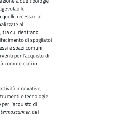
lazione a due tipologie
agevolabili.
 quelli necessari al
nalizzate al
 tra cui rientrano
rifacimento di spogliatoi
ressi e spazi comuni,
rventi per l’acquisto di
vità commerciali in
attività innovative,
 strumenti e tecnologie
 per l’acquisto di
i
termoscanner
, dei