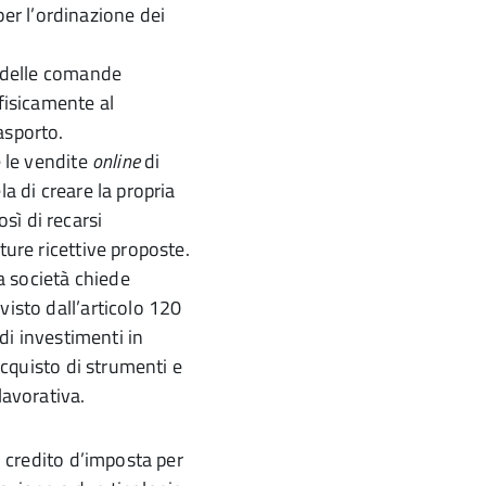
 per l’ordinazione dei
a delle comande
fisicamente al
asporto.
e le vendite
online
di
la di creare la propria
osì di recarsi
ture ricettive proposte.
la società chiede
visto dall’articolo 120
 di investimenti in
’acquisto di strumenti e
lavorativa.
il credito d’imposta per