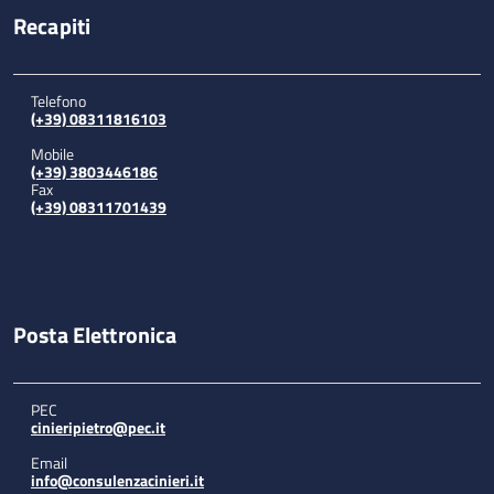
Recapiti
Telefono
(+39) 08311816103
Mobile
(+39) 3803446186
Fax
(+39) 08311701439
Posta Elettronica
PEC
cinieripietro@pec.it
Email
info@consulenzacinieri.it