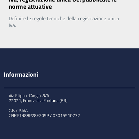
norme attuative
Definite le regole tecniche della registrazione unica
Iva.
Informazioni
Via Filippo d'Angiò, 8/A
72021, Francavilla Fontana (BR)
C.F. / P.IVA
CNRPTR88P28E205P / 03015510732