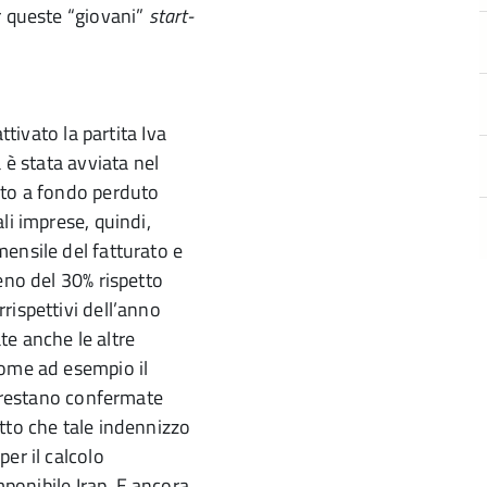
r queste “giovani”
start-
ttivato la partita Iva
 è stata avviata nel
uto a fondo perduto
li imprese, quindi,
ensile del fatturato e
eno del 30% rispetto
rispettivi dell’anno
e anche le altre
come ad esempio il
, restano confermate
fatto che tale indennizzo
er il calcolo
mponibile Irap. E ancora,