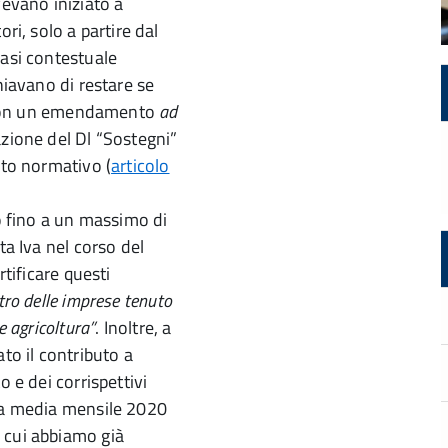
vevano iniziato a
ri, solo a partire dal
uasi contestuale
hiavano di restare se
i. Con un emendamento
ad
azione del Dl “Sostegni”
oto normativo (
articolo
to fino a un massimo di
ta Iva nel corso del
rtificare questi
tro delle imprese
tenuto
e agricoltura”
. Inoltre, a
o il contributo a
o e dei corrispettivi
 la media mensile 2020
 cui abbiamo già