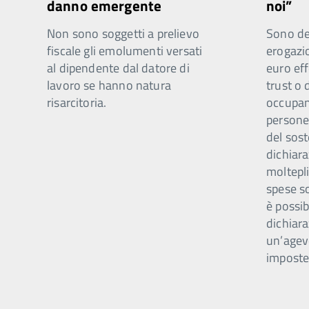
danno emergente
noi”
Non sono soggetti a prelievo
Sono ded
fiscale gli emolumenti versati
erogazi
al dipendente dal datore di
euro eff
lavoro se hanno natura
trust o 
risarcitoria.
occupano
persone 
del sost
dichiar
moltepli
spese s
è possib
dichiara
un’agev
imposte