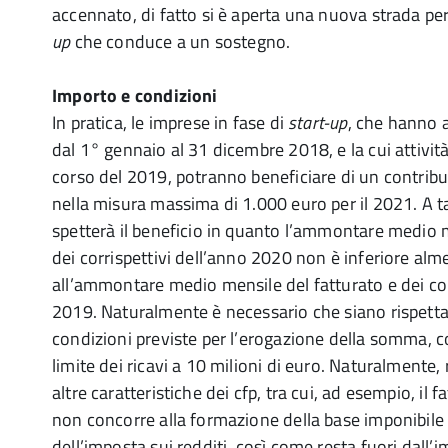
accennato, di fatto si è aperta una nuova strada pe
up
che conduce a un sostegno.
Importo e condizioni
In pratica, le imprese in fase di
start-up
, che hanno a
dal 1° gennaio al 31 dicembre 2018, e la cui attività
corso del 2019, potranno beneficiare di un contrib
nella misura massima di 1.000 euro per il 2021. A ta
spetterà il beneficio in quanto l’ammontare medio m
dei corrispettivi dell’anno 2020 non è inferiore alm
all’ammontare medio mensile del fatturato e dei cor
2019. Naturalmente è necessario che siano rispettat
condizioni previste per l’erogazione della somma, 
limite dei ricavi a 10 milioni di euro. Naturalmente
altre caratteristiche dei cfp, tra cui, ad esempio, il 
non concorre alla formazione della base imponibile p
dell’imposta sui redditi, così come resta fuori dall’i