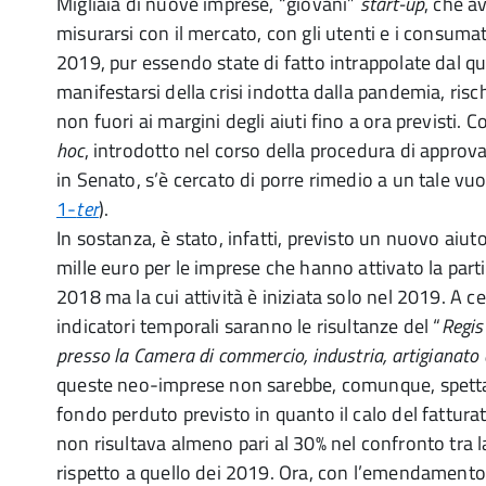
Migliaia di nuove imprese, “giovani”
start-up
, che a
misurarsi con il mercato, con gli utenti e i consumato
2019, pur essendo state di fatto intrappolate dal q
manifestarsi della crisi indotta dalla pandemia, risc
non fuori ai margini degli aiuti fino a ora previst
hoc
, introdotto nel corso della procedura di approv
in Senato, s’è cercato di porre rimedio a un tale vu
1-
ter
).
In sostanza, è stato, infatti, previsto un nuovo aiu
mille euro per le imprese che hanno attivato la parti
2018 ma la cui attività è iniziata solo nel 2019. A ce
indicatori temporali saranno le risultanze del “
Regis
presso la Camera di commercio, industria, artigianato 
queste neo-imprese non sarebbe, comunque, spettat
fondo perduto previsto in quanto il calo del fatturat
non risultava almeno pari al 30% nel confronto tra
rispetto a quello dei 2019. Ora, con l’emendamento