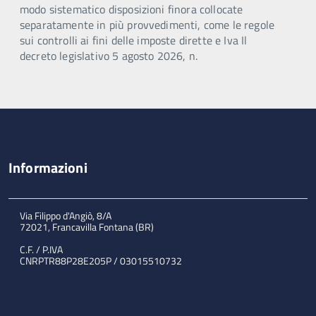
modo sistematico disposizioni finora collocate
separatamente in più provvedimenti, come le regole
sui controlli ai fini delle imposte dirette e Iva Il
decreto legislativo 5 agosto 2026, n.
Informazioni
Via Filippo d'Angiò, 8/A
72021, Francavilla Fontana (BR)
C.F. / P.IVA
CNRPTR88P28E205P / 03015510732