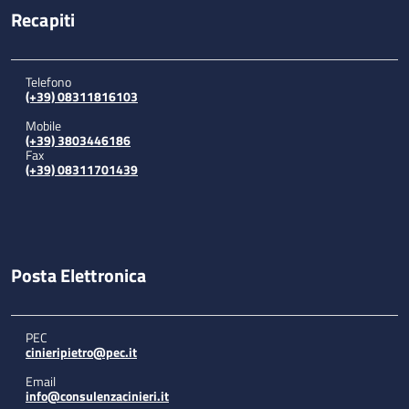
Recapiti
Telefono
(+39) 08311816103
Mobile
(+39) 3803446186
Fax
(+39) 08311701439
Posta Elettronica
PEC
cinieripietro@pec.it
Email
info@consulenzacinieri.it