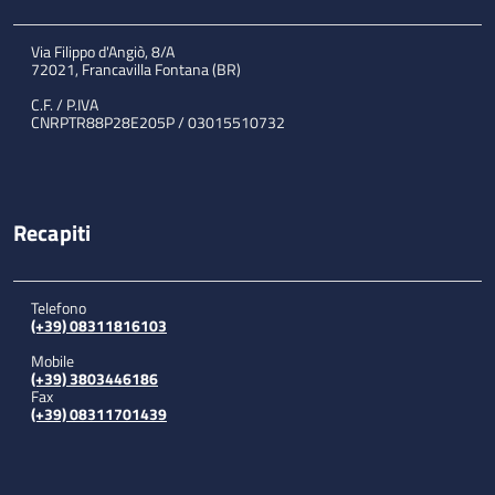
Via Filippo d'Angiò, 8/A
72021, Francavilla Fontana (BR)
C.F. / P.IVA
CNRPTR88P28E205P / 03015510732
Recapiti
Telefono
(+39) 08311816103
Mobile
(+39) 3803446186
Fax
(+39) 08311701439