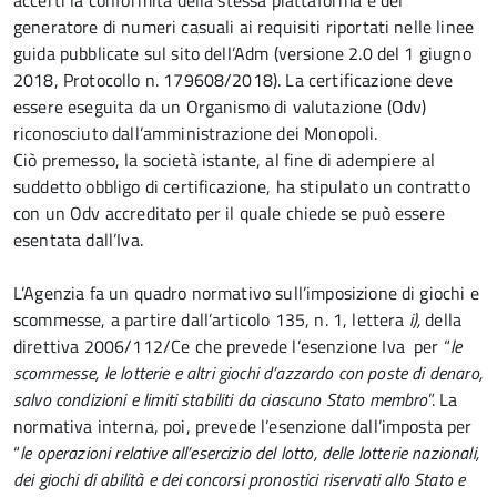
accerti la conformità della stessa piattaforma e del
generatore di numeri casuali ai requisiti riportati nelle linee
guida pubblicate sul sito dell’Adm (versione 2.0 del 1 giugno
2018, Protocollo n. 179608/2018). La certificazione deve
essere eseguita da un Organismo di valutazione (Odv)
riconosciuto dall’amministrazione dei Monopoli.
Ciò premesso, la società istante, al fine di adempiere al
suddetto obbligo di certificazione, ha stipulato un contratto
con un Odv accreditato per il quale chiede se può essere
esentata dall’Iva.
L’Agenzia fa un quadro normativo sull’imposizione di giochi e
scommesse, a partire dall’articolo 135, n. 1, lettera
i),
della
direttiva 2006/112/Ce che prevede l’esenzione Iva per “
le
scommesse, le lotterie e altri giochi d’azzardo con poste di denaro,
salvo condizioni e limiti stabiliti da ciascuno Stato membro
”. La
normativa interna, poi, prevede l’esenzione dall’imposta per
“
le operazioni relative all’esercizio del lotto, delle lotterie nazionali,
dei giochi di abilità e dei concorsi pronostici riservati allo Stato e