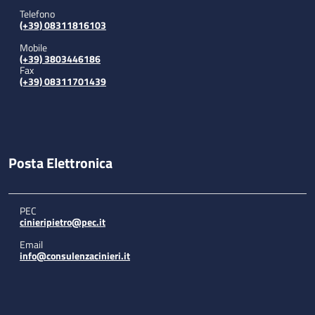
Telefono
(+39) 08311816103
Mobile
(+39) 3803446186
Fax
(+39) 08311701439
Posta Elettronica
PEC
cinieripietro@pec.it
Email
info@consulenzacinieri.it