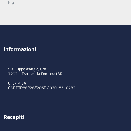
Iva.
Informazioni
Via Filippo d'Angiò, 8/A
72021, Francavilla Fontana (BR)
C.F. / P.IVA
CNRPTR88P28E205P / 03015510732
Recapiti