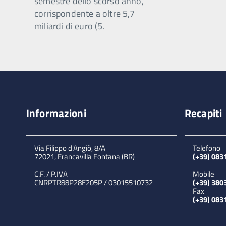
semestre dello scorso anno,
corrispondente a oltre 5,7
miliardi di euro (5.
Informazioni
Recapiti
Via Filippo d'Angiò, 8/A
Telefono
72021, Francavilla Fontana (BR)
(+39) 08
C.F. / P.IVA
Mobile
CNRPTR88P28E205P / 03015510732
(+39) 380
Fax
(+39) 08