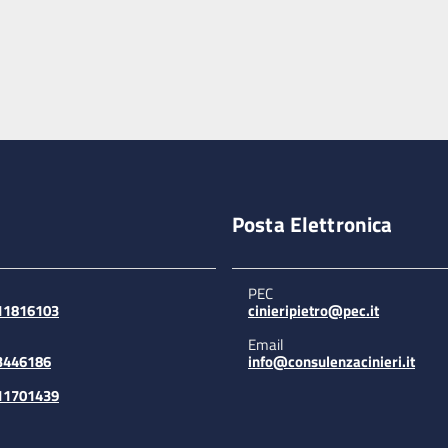
Posta Elettronica
PEC
311816103
cinieripietro@pec.it
Email
3446186
info@consulenzacinieri.it
311701439