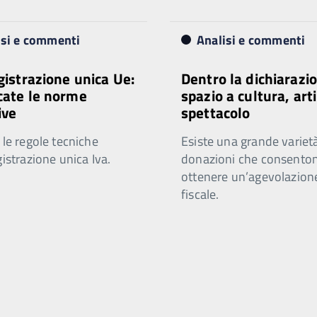
isi e commenti
Analisi e commenti
egistrazione unica Ue:
Dentro la dichiarazio
cate le norme
spazio a cultura, arti
ive
spettacolo
 le regole tecniche
Esiste una grande varietà
gistrazione unica Iva.
donazioni che consenton
ottenere un’agevolazion
fiscale.