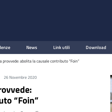
denze
News
Link utili
Download
ia provvede: abolita la causale contributo “Foin”
26 Novembre 2020
provvede:
buto “Foin”