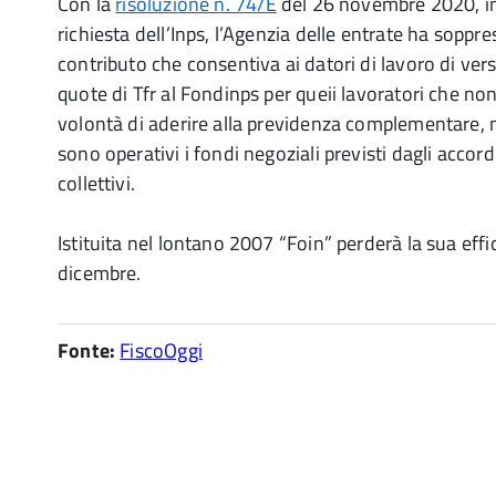
Con la
risoluzione n. 74/E
del 26 novembre 2020, in 
richiesta dell’Inps, l’Agenzia delle entrate ha soppre
contributo che consentiva ai datori di lavoro di vers
quote di Tfr al Fondinps per queii lavoratori che n
volontà di aderire alla previdenza complementare, ne
sono operativi i fondi negoziali previsti dagli accord
collettivi.
Istituita nel lontano 2007 “Foin” perderà la sua eff
dicembre.
Fonte:
FiscoOggi