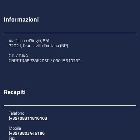
Informazioni
Via Filippo d'Angiò, 8/A
72021, Francavilla Fontana (BR)
C.F. / P.IVA
CNRPTR88P28E205P / 03015510732
Recapiti
Telefono
(+39) 08311816103
Mobile
(+39) 3803446186
Fax