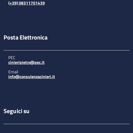
(+39) 08311701439
Posta Elettronica
PEC
cinieripietro@pec.it
Email
info@consulenzacinieri.it
Seguici su