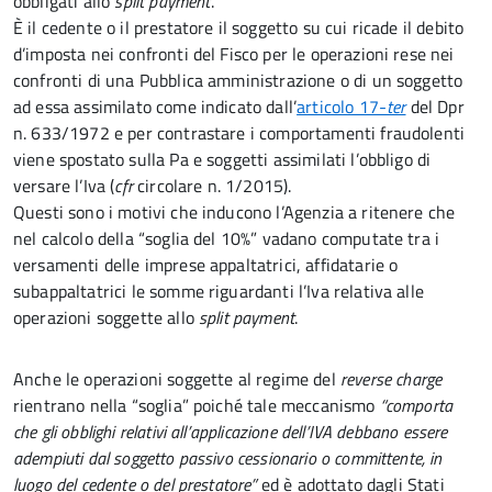
obbligati allo
split
payment
.
È il cedente o il prestatore il soggetto su cui ricade il debito
d’imposta nei confronti del Fisco per le operazioni rese nei
confronti di una Pubblica amministrazione o di un soggetto
ad essa assimilato come indicato dall’
articolo 17-
ter
del Dpr
n. 633/1972 e per contrastare i comportamenti fraudolenti
viene spostato sulla Pa e soggetti assimilati l’obbligo di
versare l’Iva (
cfr
circolare n. 1/2015).
Questi sono i motivi che inducono l’Agenzia a ritenere che
nel calcolo della “soglia del 10%” vadano computate tra i
versamenti delle imprese appaltatrici,
affidatarie o
subappaltatrici le somme riguardanti l’Iva relativa alle
operazioni soggette allo
split payment
.
Anche le operazioni soggette al regime del
reverse
charge
rientrano nella “soglia” poiché tale meccanismo
“
comporta
che gli obblighi relativi all’applicazione dell’IVA debbano essere
adempiuti dal soggetto passivo cessionario o committente, in
luogo del cedente o del prestatore”
ed è adottato dagli Stati