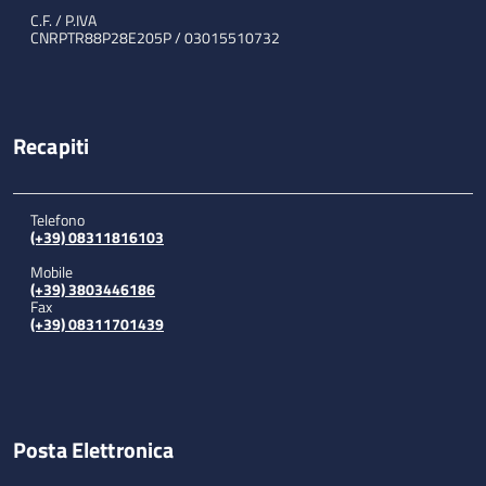
C.F. / P.IVA
CNRPTR88P28E205P / 03015510732
Recapiti
Telefono
(+39) 08311816103
Mobile
(+39) 3803446186
Fax
(+39) 08311701439
Posta Elettronica