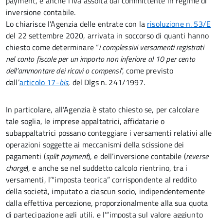
payment, e anche l’Iva assolta dal committente in regime di
inversione contabile.
Lo chiarisce l’Agenzia delle entrate con la
risoluzione n. 53/E
del 22 settembre 2020, arrivata in soccorso di quanti hanno
chiesto come determinare “
i complessivi versamenti registrati
nel conto fiscale per un importo non inferiore al 10 per cento
dell’ammontare dei ricavi o compensi
”, come previsto
dall’
articolo 17-
bis
, del Dlgs n. 241/1997.
In particolare, all’Agenzia è stato chiesto se, per calcolare
tale soglia, le imprese appaltatrici, affidatarie o
subappaltatrici possano conteggiare i versamenti relativi alle
operazioni soggette ai meccanismi della scissione dei
pagamenti (
split payment
), e dell’inversione contabile (
reverse
charge
), e anche se nel suddetto calcolo rientrino, tra i
versamenti, l’“imposta teorica” corrispondente al reddito
della società, imputato a ciascun socio, indipendentemente
dalla effettiva percezione, proporzionalmente alla sua quota
di partecipazione agli utili, e l’“imposta sul valore aggiunto