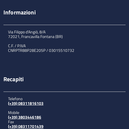
Informazioni
Via Filippo d'Angiò, 8/A
72021, Francavilla Fontana (BR)
C.F. / P.IVA
CNRPTR88P28E205P / 03015510732
Recapiti
Telefono
(+39) 08311816103
Mobile
(+39) 3803446186
Fax
(+39) 08311701439