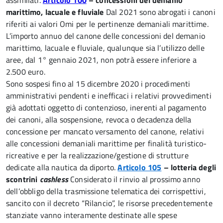
assimilati.
Articolo 100
– concessioni del demanio
marittimo, lacuale e fluviale
Dal 2021 sono abrogati i canoni
riferiti ai valori Omi per le pertinenze demaniali marittime.
L’importo annuo del canone delle concessioni del demanio
marittimo, lacuale e fluviale, qualunque sia l’utilizzo delle
aree, dal 1° gennaio 2021, non potrà essere inferiore a
2.500 euro.
Sono sospesi fino al 15 dicembre 2020 i procedimenti
amministrativi pendenti e inefficaci i relativi provvedimenti
già adottati oggetto di contenzioso, inerenti al pagamento
dei canoni, alla sospensione, revoca o decadenza della
concessione per mancato versamento del canone, relativi
alle concessioni demaniali marittime per finalità turistico-
ricreative e per la realizzazione/gestione di strutture
dedicate alla nautica da diporto.
Articolo 105
– lotteria degli
scontrini
cashless
Considerato il rinvio al prossimo anno
dell’obbligo della trasmissione telematica dei corrispettivi,
sancito con il decreto “Rilancio”, le risorse precedentemente
stanziate vanno interamente destinate alle spese