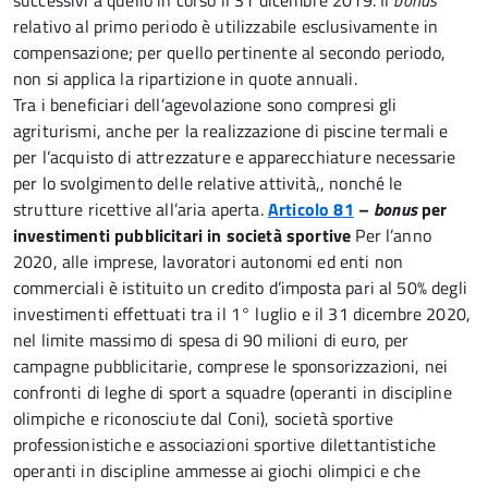
successivi a quello in corso il 31 dicembre 2019. Il
bonus
relativo al primo periodo è utilizzabile esclusivamente in
compensazione; per quello pertinente al secondo periodo,
non si applica la ripartizione in quote annuali.
Tra i beneficiari dell’agevolazione sono compresi gli
agriturismi, anche per la realizzazione di piscine termali e
per l’acquisto di attrezzature e apparecchiature necessarie
per lo svolgimento delle relative attività,, nonché le
strutture ricettive all’aria aperta.
Articolo 81
–
bonus
per
investimenti pubblicitari in società sportive
Per l’anno
2020, alle imprese, lavoratori autonomi ed enti non
commerciali è istituito un credito d’imposta pari al 50% degli
investimenti effettuati tra il 1° luglio e il 31 dicembre 2020,
nel limite massimo di spesa di 90 milioni di euro, per
campagne pubblicitarie, comprese le sponsorizzazioni, nei
confronti di leghe di sport a squadre (operanti in discipline
olimpiche e riconosciute dal Coni), società sportive
professionistiche e associazioni sportive dilettantistiche
operanti in discipline ammesse ai giochi olimpici e che