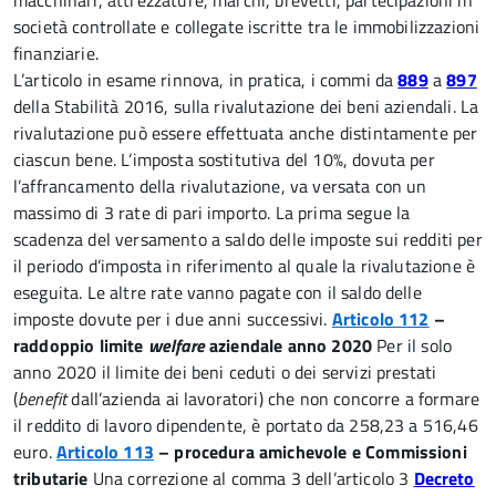
macchinari, attrezzature, marchi, brevetti, partecipazioni in
società controllate e collegate iscritte tra le immobilizzazioni
finanziarie.
L’articolo in esame rinnova, in pratica, i commi da
889
a
897
della Stabilità 2016, sulla rivalutazione dei beni aziendali. La
rivalutazione può essere effettuata anche distintamente per
ciascun bene. L’imposta sostitutiva del 10%, dovuta per
l’affrancamento della rivalutazione, va versata con un
massimo di 3 rate di pari importo. La prima segue la
scadenza del versamento a saldo delle imposte sui redditi per
il periodo d’imposta in riferimento al quale la rivalutazione è
eseguita. Le altre rate vanno pagate con il saldo delle
imposte dovute per i due anni successivi.
Articolo 112
–
raddoppio limite
welfare
aziendale anno 2020
Per il solo
anno 2020 il limite dei beni ceduti o dei servizi prestati
(
benefit
dall’azienda ai lavoratori) che non concorre a formare
il reddito di lavoro dipendente, è portato da 258,23 a 516,46
euro.
Articolo 113
– procedura amichevole e Commissioni
tributarie
Una correzione al comma 3 dell’articolo 3
Decreto