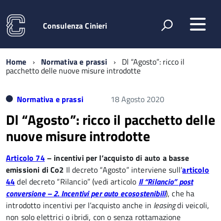
Consulenza Cinieri
Home
Normativa e prassi
Dl “Agosto”: ricco il
pacchetto delle nuove misure introdotte
Normativa e prassi
18 Agosto 2020
Dl “Agosto”: ricco il pacchetto delle
nuove misure introdotte
Articolo 74
– incentivi per l’acquisto di auto a basse
emissioni di Co2
Il decreto “Agosto” interviene sull’
articolo
44
del decreto “Rilancio” (vedi articolo
Il “Rilancio” post
conversione – 2. Incentivi per auto ecosostenibili
), che ha
introdotto incentivi per l’acquisto anche in
leasing
di veicoli,
non solo elettrici o ibridi, con o senza rottamazione