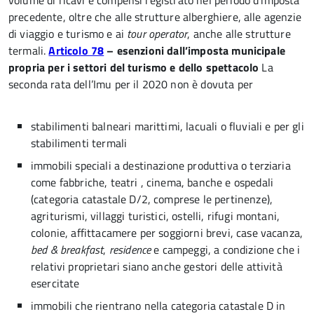
volume di ricavi e compensi registrato nel periodo d’imposta
precedente, oltre che alle strutture alberghiere, alle agenzie
di viaggio e turismo e ai
tour operator
, anche alle strutture
termali.
Articolo 78
– esenzioni dall’imposta municipale
propria per i settori del turismo e dello spettacolo
La
seconda rata dell’Imu per il 2020 non è dovuta per
stabilimenti balneari marittimi, lacuali o fluviali e per gli
stabilimenti termali
immobili speciali a destinazione produttiva o terziaria
come fabbriche, teatri , cinema, banche e ospedali
(categoria catastale D/2, comprese le pertinenze),
agriturismi, villaggi turistici, ostelli, rifugi montani,
colonie, affittacamere per soggiorni brevi, case vacanza,
bed & breakfast
,
residence
e campeggi, a condizione che i
relativi proprietari siano anche gestori delle attività
esercitate
immobili che rientrano nella categoria catastale D in