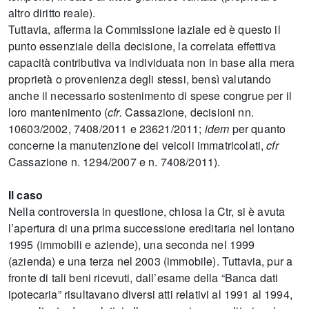
altro diritto reale).
Tuttavia, afferma la Commissione laziale ed è questo il
punto essenziale della decisione, la correlata effettiva
capacità contributiva va individuata non in base alla mera
proprietà o provenienza degli stessi, bensì valutando
anche il necessario sostenimento di spese congrue per il
loro mantenimento (
cfr.
Cassazione, decisioni nn.
10603/2002, 7408/2011 e 23621/2011;
idem
per quanto
concerne la manutenzione dei veicoli immatricolati,
cfr
Cassazione n. 1294/2007 e n. 7408/2011).
Il caso
Nella controversia in questione, chiosa la Ctr, si è avuta
l’apertura di una prima successione ereditaria nel lontano
1995 (immobili e aziende), una seconda nel 1999
(azienda) e una terza nel 2003 (immobile). Tuttavia, pur a
fronte di tali beni ricevuti, dall’esame della “Banca dati
ipotecaria” risultavano diversi atti relativi al 1991 al 1994,