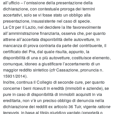
all’ufficio – l’omissione della presentazione della
dichiarazione, con contestuale proroga dei termini
accertativi, solo se vi fosse stato un obbligo alla
presentazione, insussistente nel caso di specie.
La Ctr per il Lazio, nel decidere la lite favorevolmente
all’amministrazione finanziaria, osserva che, per quanto
attiene all’accertata disponibilità delle autovetture, in
mancanza di prova contraria da parte del contribuente, il
certificato del Pra, dal quale risulta, appunto, la
disponibilità di una o più autovetture, costituisce elemento,
comunque, idoneo a giustificare l’accertamento di un
maggior reddito sintetico (
cfr
Cassazione, pronuncia n.
15931/2014).
Inoltre, continua il Collegio di seconde cure, per quanto
concerne i beni ricevuti in eredità (immobili e aziende), se
pure in caso di disponibilità di immobili acquisiti in via
ereditaria, non v’è un preciso obbligo di denuncia nella
dichiarazione dei redditi ex articolo 36 Tuir, vigente
ratione
temporis
, in base al titolo giuridico vantato (proprietà o