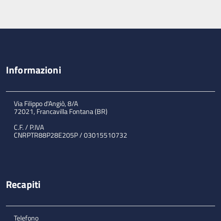
Informazioni
Via Filippo d'Angiò, 8/A
72021, Francavilla Fontana (BR)
C.F. / P.IVA
CNRPTR88P28E205P / 03015510732
Recapiti
Telefono