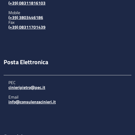
(+39) 08311816103
Mobile
(+39) 3803446186
Fax
(+39) 08311701439
Posta Elettronica
PEC
cinieripietro@pec.it
Email
info@consulenzacinieri.it