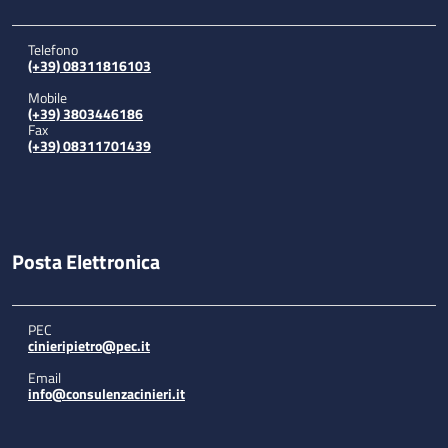
Telefono
(+39) 08311816103
Mobile
(+39) 3803446186
Fax
(+39) 08311701439
Posta Elettronica
PEC
cinieripietro@pec.it
Email
info@consulenzacinieri.it