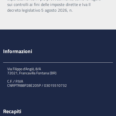
sui controlli ai fini delle imposte dirette e Iva Il
decreto legislativo 5 agosto 2026, n.
Informazioni
Via Filippo d'Angiò, 8/A
72021, Francavilla Fontana (BR)
C.F. / P.IVA
CNRPTR88P28E205P / 03015510732
Recapiti