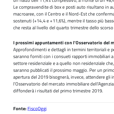
un rialzo dell’11,4% complessivo, a fronte di un +8
Le compravendite di box e posti auto risultano in a
macroaree, con il Centro e il Nord-Est che conferman
sostenuti (+14,4 e +11,6%), mentre il tasso più basso 
che resta al livello del quarto trimestre dello scors
I prossimi appuntamenti con l’Osservatorio del 
Approfondimenti e dettagli in termini territoriali e pe
saranno forniti con i consueti rapporti immobiliari a
settore residenziale e a quello non residenziale ch
saranno pubblicati il prossimo maggio. Per un primo
apertura del 2019 bisognerà, invece, attendere gli 
l’Osservatorio del mercato immobiliare dell’Agenzia
diffonderà i risultati del primo trimestre 2019.
Fonte:
FiscoOggi