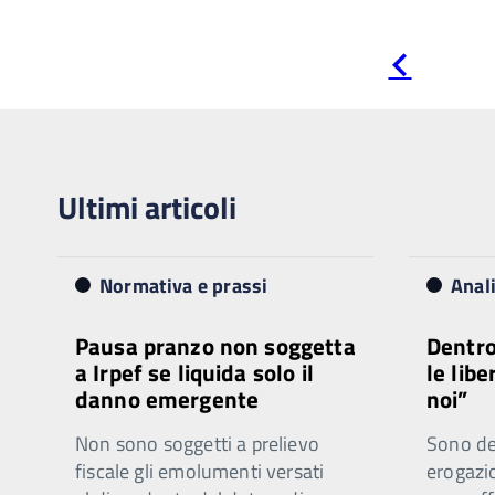
Pagina
precedente
Ultimi articoli
Normativa e prassi
Anal
Pausa pranzo non soggetta
Dentro
a Irpef se liquida solo il
le libe
danno emergente
noi”
Non sono soggetti a prelievo
Sono ded
fiscale gli emolumenti versati
erogazi