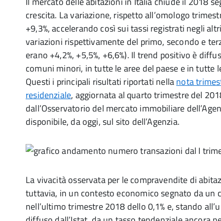
Il mercato delle abitazioni in Italia chiude il 2018
crescita. La variazione, rispetto all’omologo trimest
+9,3%, accelerando così sui tassi registrati negli altri
variazioni rispettivamente del primo, secondo e te
erano +4,2%, +5,5%, +6,6%). Il trend positivo è diffu
comuni minori, in tutte le aree del paese e in tutte le
Questi i principali risultati riportati nella
nota trimest
residenziale
, aggiornata al quarto trimestre del 201
dall’Osservatorio del mercato immobiliare dell’Agen
disponibile, da oggi, sul sito dell’Agenzia.
La vivacità osservata per le compravendite di abitazi
tuttavia, in un contesto economico segnato da un ca
nell’ultimo trimestre 2018 dello 0,1% e, stando all
diffuso dall’Istat, da un tasso tendenziale ancora ne