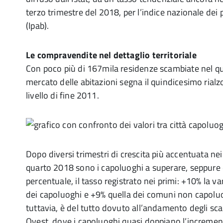
terzo trimestre del 2018, per l’indice nazionale dei p
(Ipab).
Le compravendite nel dettaglio territoriale
Con poco più di 167mila residenze scambiate nel qu
mercato delle abitazioni segna il quindicesimo rialzo
livello di fine 2011.
Dopo diversi trimestri di crescita più accentuata ne
quarto 2018 sono i capoluoghi a superare, seppure 
percentuale, il tasso registrato nei primi: +10% la v
dei capoluoghi e +9% quella dei comuni non capoluogo
tuttavia, è del tutto dovuto all’andamento degli sc
Ovest, dove i capoluoghi quasi doppiano l’incremen