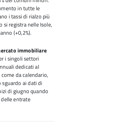
,4% dei comuni minori.
umento in tutte le
o i tassi di rialzo più
si registra nelle Isole,
o anno (+0,2%).
mercato immobiliare
r i singoli settori
nnuali dedicati al
e, come da calendario,
 sguardo ai dati di
inizi di giugno quando
 delle entrate