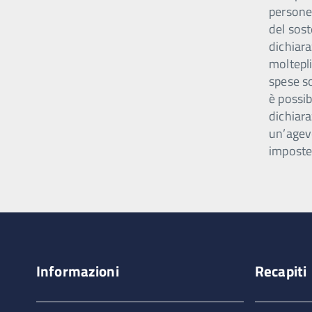
persone 
del sost
dichiar
moltepli
spese s
è possib
dichiara
un’agev
imposte
Informazioni
Recapiti