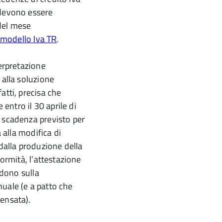
 devono essere
del mese
modello Iva TR
.
terpretazione
 alla soluzione
atti, precisa che
 entro il 30 aprile di
i scadenza previsto per
a alla modifica di
 dalla produzione della
formità, l’attestazione
idono sulla
uale (e a patto che
ensata).