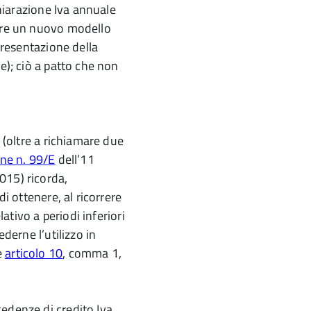
chiarazione Iva annuale
iare un nuovo modello
 presentazione della
e); ciò a patto che non
e (oltre a richiamare due
one n. 99/E
dell’11
015) ricorda,
di ottenere, al ricorrere
lativo a periodi inferiori
ederne l’utilizzo in
e
articolo 10
, comma 1,
edenze di credito Iva