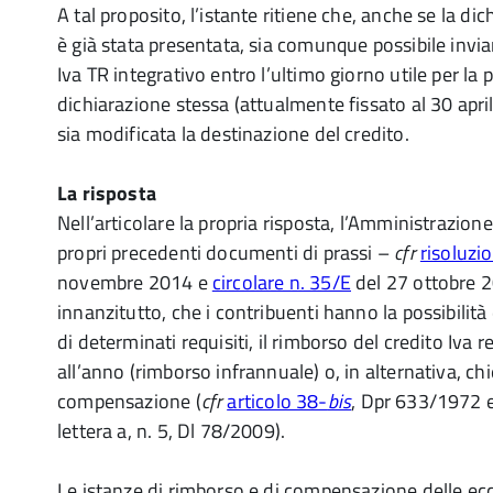
A tal proposito, l’istante ritiene che, anche se la di
è già stata presentata, sia comunque possibile inv
Iva TR integrativo entro l’ultimo giorno utile per la
dichiarazione stessa (attualmente fissato al 30 april
sia modificata la destinazione del credito.
La risposta
Nell’articolare la propria risposta, l’Amministrazion
propri precedenti documenti di prassi –
cfr
risoluzi
novembre 2014 e
circolare n. 35/E
del 27 ottobre 2
innanzitutto, che i contribuenti hanno la possibilità 
di determinati requisiti, il rimborso del credito Iva re
all’anno (rimborso infrannuale) o, in alternativa, chi
compensazione (
cfr
articolo 38-
bis
, Dpr 633/1972 
lettera a, n. 5, Dl 78/2009).
Le istanze di rimborso e di compensazione delle ecc