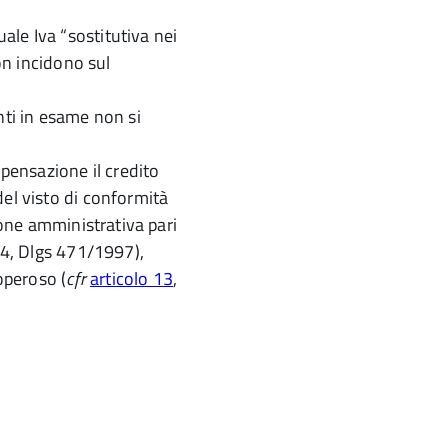
le Iva “sostitutiva nei
non incidono sul
nti in esame non si
mpensazione il credito
del visto di conformità
zione amministrativa pari
4, Dlgs 471/1997),
 operoso (
cfr
articolo 13
,