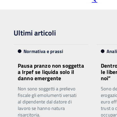
precedente
Ultimi articoli
Normativa e prassi
Anal
Pausa pranzo non soggetta
Dentro
a Irpef se liquida solo il
le libe
danno emergente
noi”
Non sono soggetti a prelievo
Sono ded
fiscale gli emolumenti versati
erogazi
al dipendente dal datore di
euro eff
lavoro se hanno natura
trust o 
risarcitoria.
occupano