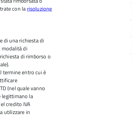
 stata rimborsata o
trate con la
risoluzione
e di una richiesta di
e modalità di
 richiesta di rimborso o
ale).
 al termine entro cui è
tificare
o TD (nel quale vanno
e legittimano la
el credito IVA
 utilizzare in