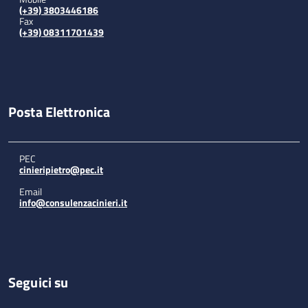
(+39) 3803446186
Fax
(+39) 08311701439
Posta Elettronica
PEC
cinieripietro@pec.it
Email
info@consulenzacinieri.it
Seguici su