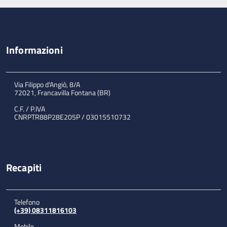
Informazioni
Via Filippo d'Angiò, 8/A
72021, Francavilla Fontana (BR)
C.F. / P.IVA
CNRPTR88P28E205P / 03015510732
Recapiti
Telefono
(+39) 08311816103
Mobile