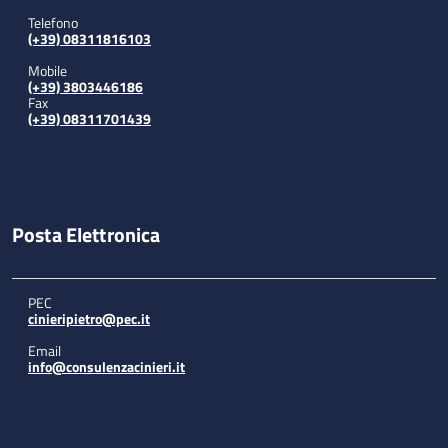
Telefono
(+39) 08311816103
Mobile
(+39) 3803446186
Fax
(+39) 08311701439
Posta Elettronica
PEC
cinieripietro@pec.it
Email
info@consulenzacinieri.it