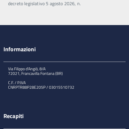
decreto legislativo 5 agosto 2026, n.
Informazioni
Via Filippo d'Angiò, 8/A
72021, Francavilla Fontana (BR)
C.F. / P.IVA
CNRPTR88P28E205P / 03015510732
Recapiti