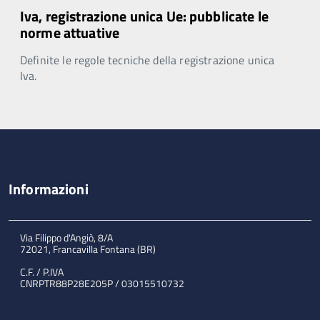
Iva, registrazione unica Ue: pubblicate le
norme attuative
Definite le regole tecniche della registrazione unica
Iva.
Informazioni
Via Filippo d'Angiò, 8/A
72021, Francavilla Fontana (BR)
C.F. / P.IVA
CNRPTR88P28E205P / 03015510732