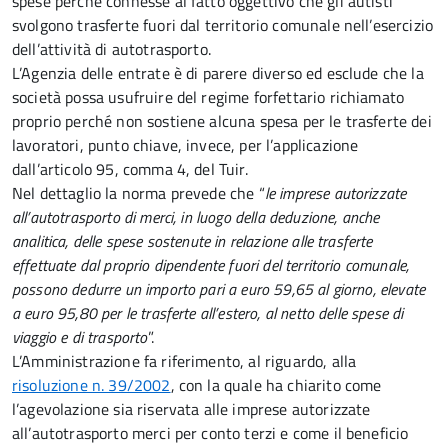
spese perché connesse al fatto oggettivo che gli autisti
svolgono trasferte fuori dal territorio comunale nell’esercizio
dell’attività di autotrasporto.
L’Agenzia delle entrate è di parere diverso ed esclude che la
società possa usufruire del regime forfettario richiamato
proprio perché non sostiene alcuna spesa per le trasferte dei
lavoratori, punto chiave, invece, per l’applicazione
dall’articolo 95, comma 4, del Tuir.
Nel dettaglio la norma prevede che “
le imprese autorizzate
all’autotrasporto di merci, in luogo della deduzione, anche
analitica, delle spese sostenute in relazione alle trasferte
effettuate dal proprio dipendente fuori del territorio comunale,
possono dedurre un importo pari a euro 59,65 al giorno, elevate
a euro 95,80
per le trasferte all’estero, al netto delle spese di
viaggio e di trasporto
”.
L’Amministrazione fa riferimento, al riguardo, alla
risoluzione n. 39/2002
, con la quale ha chiarito come
l’agevolazione sia riservata alle imprese autorizzate
all’autotrasporto merci per conto terzi e come il beneficio