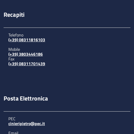
Recapiti
Telefono
(+39) 08311816103
Mobile
(+39) 3803446186
Fax
(+39) 08311701439
Posta Elettronica
PEC
cinieripietro@pec.it
Email