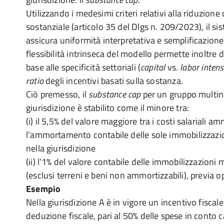
Utilizzando i medesimi criteri relativi alla riduzion
sostanziale (articolo 35 del Dlgs n. 209/2023), il si
assicura uniformità interpretativa e semplificazion
flessibilità intrinseca del modello permette inoltre di 
base alle specificità settoriali (
capital
vs.
labor intens
ratio
degli incentivi basati sulla sostanza.
Ciò premesso, il
substance cap
per un gruppo multin
giurisdizione è stabilito come il minore tra:
(i) il 5,5% del valore maggiore tra i costi salariali am
l’ammortamento contabile delle sole immobilizzazion
nella giurisdizione
(ii) l’1% del valore contabile delle immobilizzazioni m
(esclusi terreni e beni non ammortizzabili), previa 
Esempio
Nella giurisdizione A è in vigore un incentivo fiscal
deduzione fiscale, pari al 50% delle spese in conto c