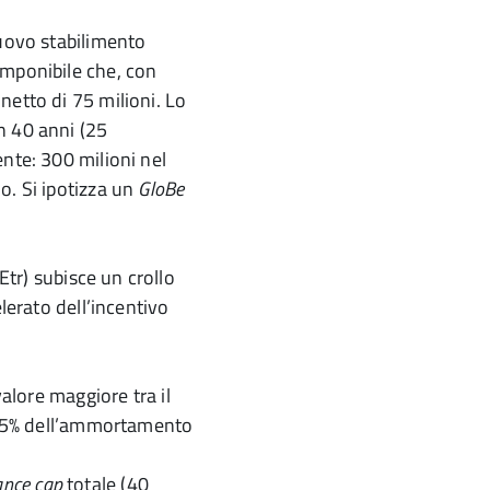
nuovo stabilimento
imponibile che, con
netto di 75 milioni. Lo
n 40 anni (25
nte: 300 milioni nel
o. Si ipotizza un
GloBe
(Etr) subisce un crollo
elerato dell’incentivo
valore maggiore tra il
il 5% dell’ammortamento
ance cap
totale (40