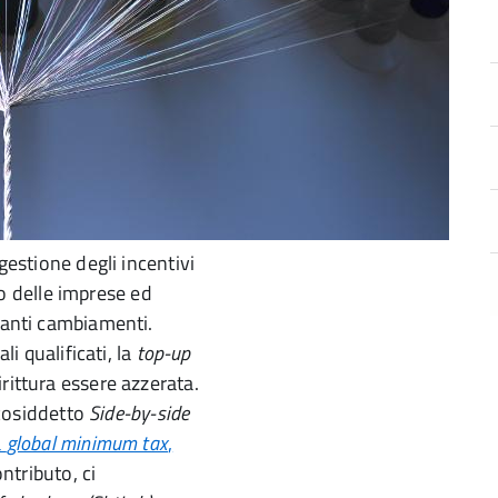
 gestione degli incentivi
to delle imprese ed
vanti cambiamenti.
li qualificati, la
top-up
rittura essere azzerata.
l cosiddetto
Side-by-side
a
global minimum tax
,
ontributo, ci