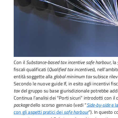
Con il
Substance-based tax incentive safe harbour
, la
fiscali qualificati (
Qualified tax incentives
), nell’ambi
entità soggette alla
global minimum tax
subisce rile
Secondo le nuove guide If, in esito agli incentivi fisca
tax
del gruppo su base giurisdizionale potrebbe addi
Continua l’analisi dei “Porti sicuri” introdotti con i
package
dello scorso gennaio (vedi “
Side-by-side
e l
con gli aspetti pratici dei
safe harbour
”). In questo c