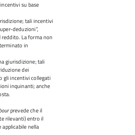
incentivi su base
isdizione; tali incentivi
super-deduzioni”,
al reddito. La forma non
eterminato in
a giurisdizione; tali
riduzione dei
gli incentivi collegati
sioni inquinanti; anche
osta.
bour
prevede che il
 rilevanti) entro il
applicabile nella