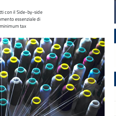
tti con il Side-by-side
umento essenziale di
al minimum tax