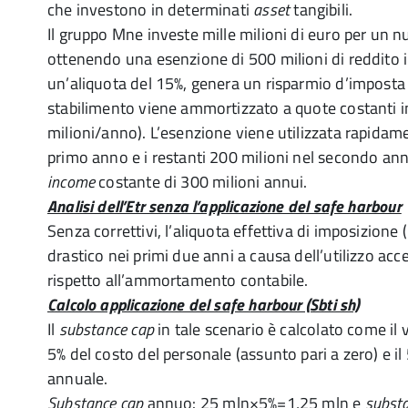
che investono in determinati
asset
tangibili.
Il gruppo Mne investe mille milioni di euro per un 
ottenendo una esenzione di 500 milioni di reddito 
un’aliquota del 15%, genera un risparmio d’imposta 
stabilimento viene ammortizzato a quote costanti i
milioni/anno). L’esenzione viene utilizzata rapidame
primo anno e i restanti 200 milioni nel secondo ann
income
costante di 300 milioni annui.
Analisi dell’Etr senza l’applicazione del safe harbour
Senza correttivi, l’aliquota effettiva di imposizione 
drastico nei primi due anni a causa dell’utilizzo acc
rispetto all’ammortamento contabile.
Calcolo applicazione del safe harbour (Sbti sh)
Il
substance cap
in tale scenario è calcolato come il 
5% del costo del personale (assunto pari a zero) e 
annuale.
Substance cap
annuo: 25 mln×5%=1,25 mln e
subst