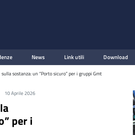
denze
News
Link utili
Download
ti sulla sostanza: un “Porto sicuro” per i gruppi Gmt
10 Aprile 2026
lla
o” per i