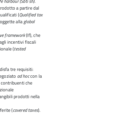
e harbour (Sbti sh)
.
ntrodotto a partire dal
alificati (
Qualified tax
soggette alla
global
ive framework
(If), che
gli incentivi fiscali
ionale (
tested
isfa tre requisiti:
negoziato
ad hoc
con la
i contribuenti che
azionale
ngibili prodotti nella
erite (
covered taxes
).