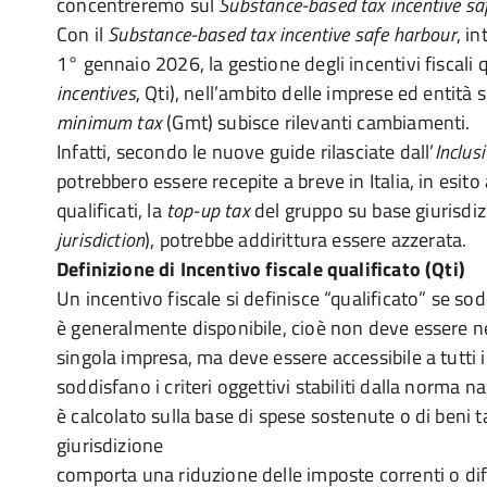
concentreremo sul
Substance-based tax incentive saf
Con il
Substance-based tax incentive safe harbour
, i
1° gennaio 2026, la gestione degli incentivi fiscali qu
incentives
, Qti), nell’ambito delle imprese ed entità 
minimum tax
(Gmt) subisce rilevanti cambiamenti.
Infatti, secondo le nuove guide rilasciate dall’
Inclus
potrebbero essere recepite a breve in Italia, in esito a
qualificati, la
top-up tax
del gruppo su base giurisdiz
jurisdiction
), potrebbe addirittura essere azzerata.
Definizione di Incentivo fiscale qualificato (Qti)
Un incentivo fiscale si definisce “qualificato” se sodd
è generalmente disponibile, cioè non deve essere 
singola impresa, ma deve essere accessibile a tutti 
soddisfano i criteri oggettivi stabiliti dalla norma n
è calcolato sulla base di spese sostenute o di beni ta
giurisdizione
comporta una riduzione delle imposte correnti o diff