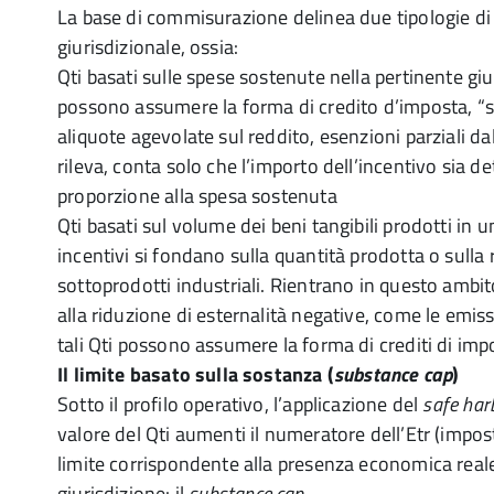
La base di commisurazione delinea due tipologie di 
giurisdizionale, ossia:
Qti basati sulle spese sostenute nella pertinente giur
possono assumere la forma di credito d’imposta, “
aliquote agevolate sul reddito, esenzioni parziali d
rileva, conta solo che l’importo dell’incentivo sia d
proporzione alla spesa sostenuta
Qti basati sul volume dei beni tangibili prodotti in un
incentivi si fondano sulla quantità prodotta o sulla 
sottoprodotti industriali. Rientrano in questo ambito 
alla riduzione di esternalità negative, come le emis
tali Qti possono assumere la forma di crediti di imp
Il limite basato sulla sostanza (
substance cap
)
Sotto il profilo operativo, l’applicazione del
safe har
valore del Qti aumenti il numeratore dell’Etr (imposte
limite corrispondente alla presenza economica reale 
giurisdizione: il
substance cap
.