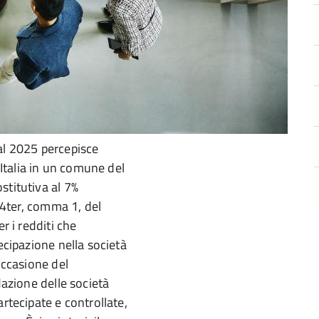
al 2025 percepisce
 Italia in un comune del
stitutiva al 7%
24­ter, comma 1, del
r i redditi che
ecipazione nella società
occasione del
dazione delle società
rtecipate e controllate,