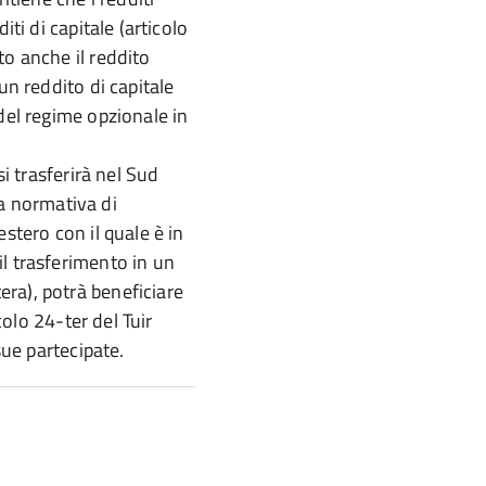
iti di capitale (articolo
to anche il reddito
un reddito di capitale
del regime opzionale in
si trasferirà nel Sud
lla normativa di
stero con il quale è in
l trasferimento in un
ra), potrà beneficiare
colo 24-ter del Tuir
sue partecipate.