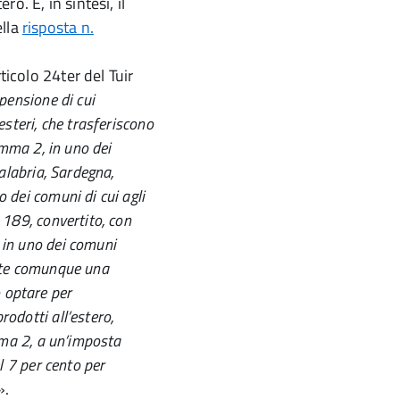
ro. È, in sintesi, il
ella
risposta n.
icolo 24­ter del Tuir
 pensione di cui
esteri, che trasferiscono
comma 2, in uno dei
Calabria, Sardegna,
 dei comuni di cui agli
. 189, convertito, con
 in uno dei comuni
ente comunque una
 optare per
rodotti all’estero,
omma 2, a un’imposta
el 7 per cento per
».