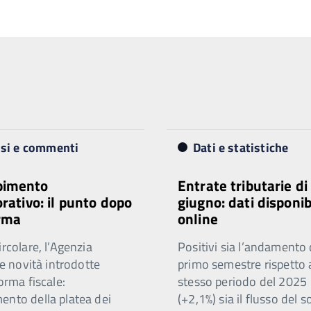
isi e commenti
Dati e statistiche
imento
Entrate tributarie di
orativo: il punto dopo
giugno: dati disponib
orma
online
ircolare, l’Agenzia
Positivi sia l’andamento 
 le novità introdotte
primo semestre rispetto 
forma fiscale:
stesso periodo del 2025
ento della platea dei
(+2,1%) sia il flusso del s