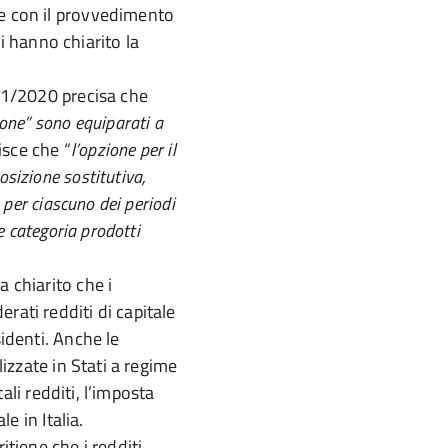
te con il provvedimento
 hanno chiarito la
 21/2020 precisa che
ione” sono equiparati a
risce che “
l’opzione per il
sizione sostitutiva,
o per ciascuno dei periodi
ue categoria prodotti
a chiarito che i
rati redditi di capitale
sidenti. Anche le
lizzate in Stati a regime
tali redditi, l’imposta
le in Italia.
itiene che i redditi