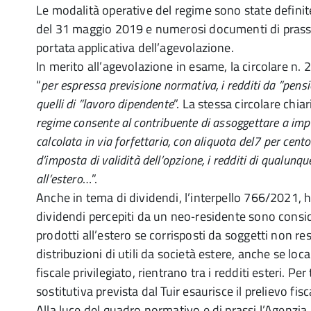
Le modalità operative del regime sono state defini
del 31 maggio 2019 e numerosi documenti di prassi
portata applicativa dell’agevolazione.
In merito all’agevolazione in esame, la circolare n.
“
per espressa previsione normativa, i redditi da ”pens
quelli di ”lavoro dipendente
”. La stessa circolare chia
regime consente al contribuente di assoggettare a impo
calcolata in via forfettaria, con aliquota del7 per cent
d’imposta di validità dell’opzione, i redditi di qualunq
all’estero
…”.
Anche in tema di dividendi, l’interpello 766/2021, h
dividendi percepiti da un neo‑residente sono conside
prodotti all’estero se corrisposti da soggetti non re
distribuzioni di utili da società estere, anche se loca
fiscale privilegiato, rientrano tra i redditi esteri. Per 
sostitutiva prevista dal Tuir esaurisce il prelievo fisca
Alla luce del quadro normativo e di prassi l’Agenzia r