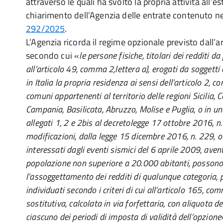
attraverso le quali ha svolto la propria attività all’este
chiarimento dell’Agenzia delle entrate contenuto n
292/2025
.
L’Agenzia ricorda il regime opzionale previsto dall’art
secondo cui «
le persone fisiche, titolari dei redditi da
all’articolo 49, comma 2,lettera a), erogati da soggetti 
in Italia la propria residenza ai sensi dell’articolo 2, 
comuni appartenenti al territorio delle regioni Sicilia, 
Campania, Basilicata, Abruzzo, Molise e Puglia, o in uno
allegati 1, 2 e 2­bis al decreto­legge 17 ottobre 2016, n
modificazioni, dalla legge 15 dicembre 2016, n. 229, o
interessati dagli eventi sismici del 6 aprile 2009, av
popolazione non superiore a 20.000 abitanti, possono
l’assoggettamento dei redditi di qualunque categoria, p
individuati secondo i criteri di cui all’articolo 165, c
sostitutiva, calcolata in via forfettaria, con aliquota d
ciascuno dei periodi di imposta di validità dell’opzione