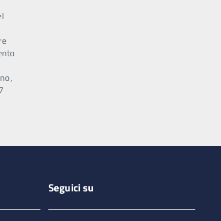
el
e
re
ento
o
nno,
,7
Seguici su