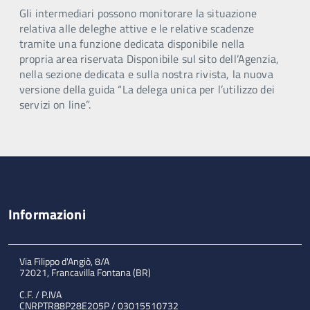
Gli intermediari possono monitorare la situazione
relativa alle deleghe attive e le relative scadenze
tramite una funzione dedicata disponibile nella
propria area riservata Disponibile sul sito dell’Agenzia,
nella sezione dedicata e sulla nostra rivista, la nuova
versione della guida “La delega unica per l’utilizzo dei
servizi on line”.
Informazioni
Via Filippo d'Angiò, 8/A
72021, Francavilla Fontana (BR)
C.F. / P.IVA
CNRPTR88P28E205P / 03015510732