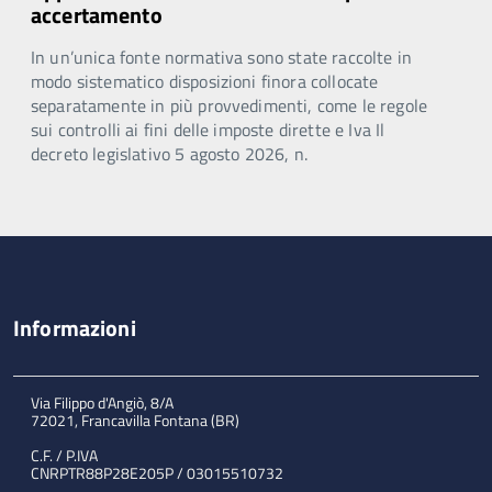
accertamento
In un’unica fonte normativa sono state raccolte in
modo sistematico disposizioni finora collocate
separatamente in più provvedimenti, come le regole
sui controlli ai fini delle imposte dirette e Iva Il
decreto legislativo 5 agosto 2026, n.
Informazioni
Via Filippo d'Angiò, 8/A
72021, Francavilla Fontana (BR)
C.F. / P.IVA
CNRPTR88P28E205P / 03015510732