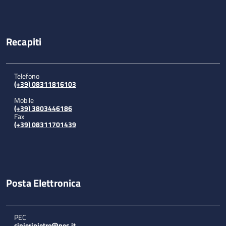
Recapiti
Telefono
(+39) 08311816103
Mobile
(+39) 3803446186
Fax
(+39) 08311701439
Posta Elettronica
PEC
cinieripietro@pec.it