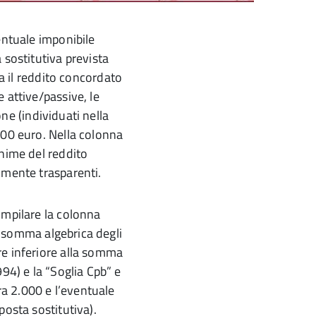
entuale imponibile
 sostitutiva prevista
ra il reddito concordato
 attive/passive, le
ione (individuati nella
000 euro. Nella colonna
inime del reddito
lmente trasparenti.
ompilare la colonna
la somma algebrica degli
re inferiore alla somma
94) e la “Soglia Cpb” e
tra 2.000 e l’eventuale
posta sostitutiva).