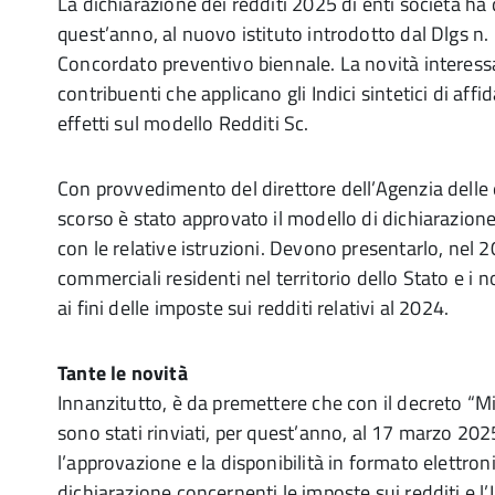
La dichiarazione dei redditi 2025 di enti società ha
quest’anno, al nuovo istituto introdotto dal Dlgs n.
Concordato preventivo biennale. La novità interessa
contribuenti che applicano gli Indici sintetici di affi
effetti sul modello Redditi Sc.
Con provvedimento del direttore dell’Agenzia delle
scorso è stato approvato il modello di dichiarazione
con le relative istruzioni. Devono presentarlo, nel 20
commerciali residenti nel territorio dello Stato e i n
ai fini delle imposte sui redditi relativi al 2024.
Tante le novità
Innanzitutto, è da premettere che con il decreto “
sono stati rinviati, per quest’anno, al 17 marzo 2025
l’approvazione e la disponibilità in formato elettron
dichiarazione concernenti le imposte sui redditi e l’