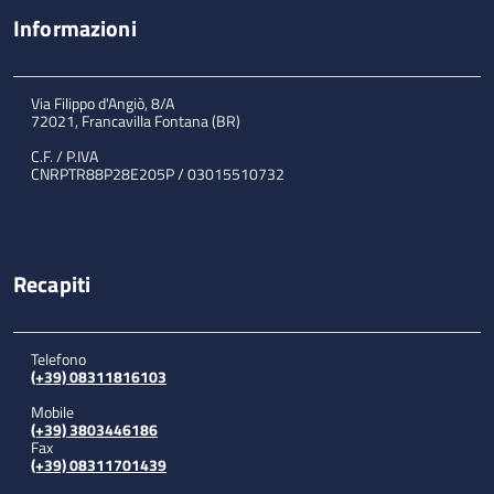
Informazioni
Via Filippo d'Angiò, 8/A
72021, Francavilla Fontana (BR)
C.F. / P.IVA
CNRPTR88P28E205P / 03015510732
Recapiti
Telefono
(+39) 08311816103
Mobile
(+39) 3803446186
Fax
(+39) 08311701439