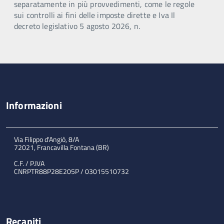
separatamente in più provvedimenti, come le regole
sui controlli ai fini delle imposte dirette e Iva Il
decreto legislativo 5 agosto 2026, n.
Informazioni
Via Filippo d'Angiò, 8/A
72021, Francavilla Fontana (BR)
C.F. / P.IVA
CNRPTR88P28E205P / 03015510732
Recapiti