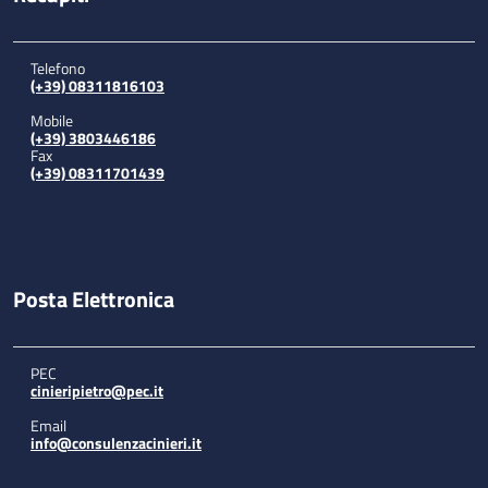
Telefono
(+39) 08311816103
Mobile
(+39) 3803446186
Fax
(+39) 08311701439
Posta Elettronica
PEC
cinieripietro@pec.it
Email
info@consulenzacinieri.it