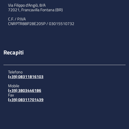
Via Filippo d'Angiò, 8/A
72021, Francavilla Fontana (BR)
C.F. / P.IVA
CNRPTR88P28E205P / 03015510732
Recapiti
Telefono
(+39) 08311816103
Mobile
(+39) 3803446186
Fax
(+39) 08311701439