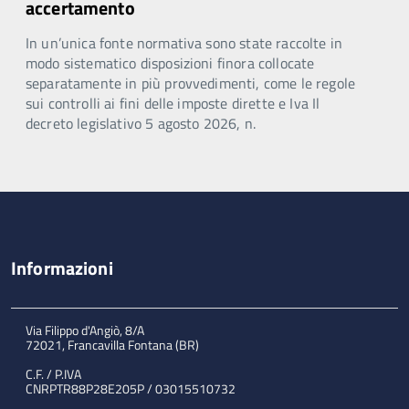
accertamento
In un’unica fonte normativa sono state raccolte in
modo sistematico disposizioni finora collocate
separatamente in più provvedimenti, come le regole
sui controlli ai fini delle imposte dirette e Iva Il
decreto legislativo 5 agosto 2026, n.
Informazioni
Via Filippo d'Angiò, 8/A
72021, Francavilla Fontana (BR)
C.F. / P.IVA
CNRPTR88P28E205P / 03015510732