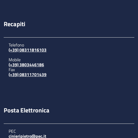
Recapiti
Telefono
(+39) 08311816103
Mobile
(+39) 3803446186
Fax
(+39) 08311701439
Posta Elettronica
PEC
cinieripietro@pec.it