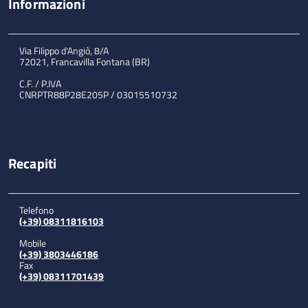
Informazioni
Via Filippo d'Angiò, 8/A
72021, Francavilla Fontana (BR)
C.F. / P.IVA
CNRPTR88P28E205P / 03015510732
Recapiti
Telefono
(+39) 08311816103
Mobile
(+39) 3803446186
Fax
(+39) 08311701439