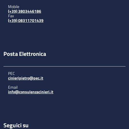
Mobile
(+39) 3803446186
Fax
(+39) 08311701439
Posta Elettronica
PEC
cinieripietro@pec.it
Email
info@consulenzacinieri.it
Seguici su