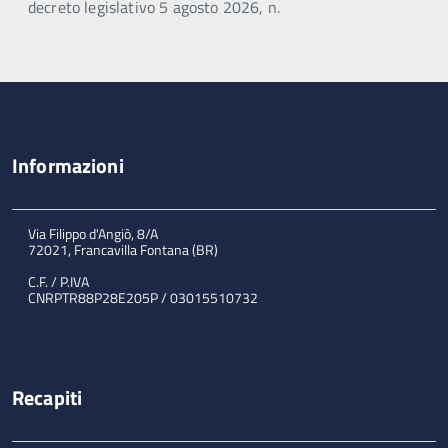
decreto legislativo 5 agosto 2026, n.
Informazioni
Via Filippo d'Angiò, 8/A
72021, Francavilla Fontana (BR)
C.F. / P.IVA
CNRPTR88P28E205P / 03015510732
Recapiti