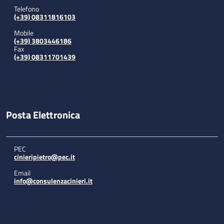
Telefono
(+39) 08311816103
Mobile
(+39) 3803446186
Fax
(+39) 08311701439
Posta Elettronica
PEC
cinieripietro@pec.it
Email
info@consulenzacinieri.it