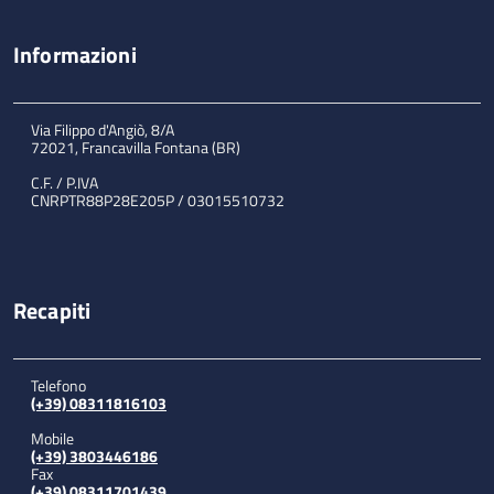
Informazioni
Via Filippo d'Angiò, 8/A
72021, Francavilla Fontana (BR)
C.F. / P.IVA
CNRPTR88P28E205P / 03015510732
Recapiti
Telefono
(+39) 08311816103
Mobile
(+39) 3803446186
Fax
(+39) 08311701439