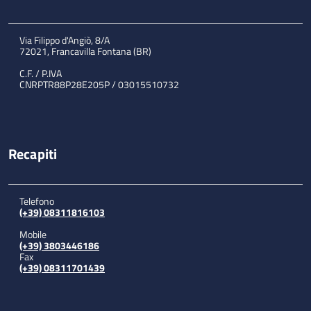
Via Filippo d'Angiò, 8/A
72021, Francavilla Fontana (BR)
C.F. / P.IVA
CNRPTR88P28E205P / 03015510732
Recapiti
Telefono
(+39) 08311816103
Mobile
(+39) 3803446186
Fax
(+39) 08311701439