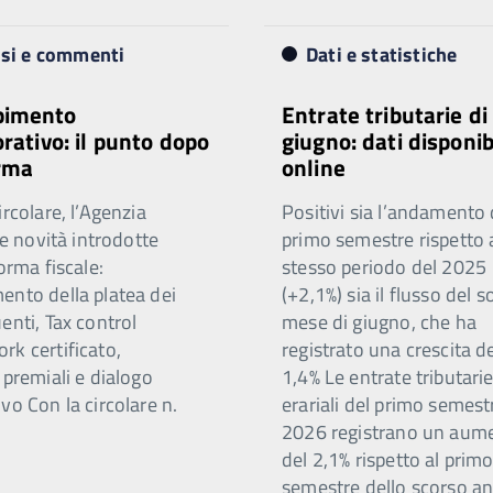
isi e commenti
Dati e statistiche
imento
Entrate tributarie di
orativo: il punto dopo
giugno: dati disponib
orma
online
ircolare, l’Agenzia
Positivi sia l’andamento 
 le novità introdotte
primo semestre rispetto 
forma fiscale:
stesso periodo del 2025
ento della platea dei
(+2,1%) sia il flusso del s
enti, Tax control
mese di giugno, che ha
rk certificato,
registrato una crescita d
 premiali e dialogo
1,4% Le entrate tributari
vo Con la circolare n.
erariali del primo semest
2026 registrano un aum
del 2,1% rispetto al prim
semestre dello scorso a