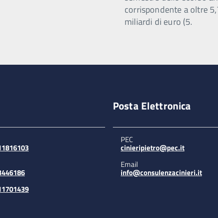
corrispondente a oltre 5
miliardi di euro (5.
Posta Elettronica
PEC
311816103
cinieripietro@pec.it
Email
3446186
info@consulenzacinieri.it
311701439