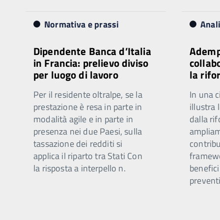
Normativa e prassi
Anal
Dipendente Banca d’Italia
Ademp
in Francia: prelievo diviso
collab
per luogo di lavoro
la rif
Per il residente oltralpe, se la
In una c
prestazione è resa in parte in
illustra
modalità agile e in parte in
dalla ri
presenza nei due Paesi, sulla
ampliam
tassazione dei redditi si
contribu
applica il riparto tra Stati Con
framewo
la risposta a interpello n.
benefici
preventi