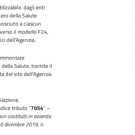
ilizzabile, dagli enti
tero della Salute
nosciuto a ciascun
verso il modello F24,
ci dell’Agenzia.
l’ammontare
della Salute, tramite il
ta del sito dell’Agenzia
olazione,
odice tributo “
7054
” –
non costituiti in azienda
30 dicembre 2019, n.