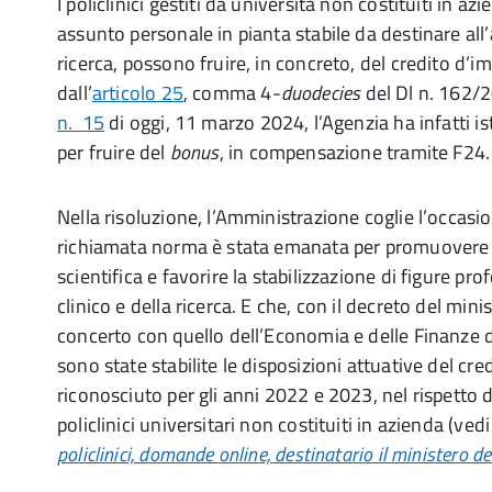
I policlinici gestiti da università non costituiti in a
assunto personale in pianta stabile da destinare all’
ricerca, possono fruire, in concreto, del credito d’
dall’
articolo 25
, comma 4-
duodecies
del Dl n. 162/
n. 15
di oggi, 11 marzo 2024, l’Agenzia ha infatti ist
per fruire del
bonus
, in compensazione tramite F24.
Nella risoluzione, l’Amministrazione coglie l’occasio
richiamata norma è stata emanata per promuovere le
scientifica e favorire la stabilizzazione di figure pro
clinico e della ricerca. E che, con il decreto del mini
concerto con quello dell’Economia e delle Finanze
sono state stabilite le disposizioni attuative del cre
riconosciuto per gli anni 2022 e 2023, nel rispetto de
policlinici universitari non costituiti in azienda (vedi
policlinici, domande online, destinatario il ministero de