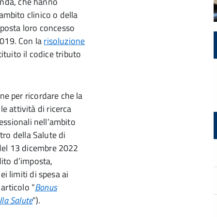
zienda, che hanno
ambito clinico o della
imposta loro concesso
2019. Con la
risoluzione
ituito il codice tributo
ne per ricordare che la
 attività di ricerca
fessionali nell’ambito
stro della Salute di
 del 13 dicembre 2022
dito d’imposta,
i limiti di spesa ai
 articolo “
Bonus
lla Salute
”).