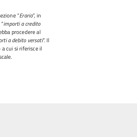
sezione “
Erario
”, in
 “
importi a credito
 debba procedere al
rti a debito versati
”. Il
 cui si riferisce il
scale.