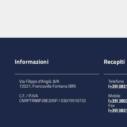
Informazioni
Recapiti
Via Filippo d'Angiò, 8/A
Telefono
72021, Francavilla Fontana (BR)
(+39) 08
C.F. / P.IVA
Mobile
CNRPTR88P28E205P / 03015510732
(+39) 380
Fax
(+39) 08