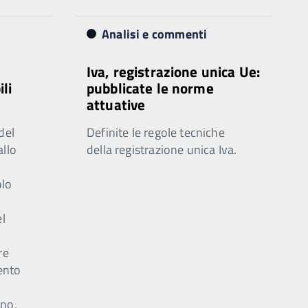
Analisi e commenti
Iva, registrazione unica Ue:
ili
pubblicate le norme
attuative
del
Definite le regole tecniche
allo
della registrazione unica Iva.
olo
el
e
re
ento
o
nno,