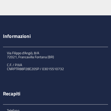
Informazioni
Via Filippo d'Angiò, 8/A
72021, Francavilla Fontana (BR)
C.F. / P.IVA
CNRPTR88P28E205P / 03015510732
Recapiti
Telefono