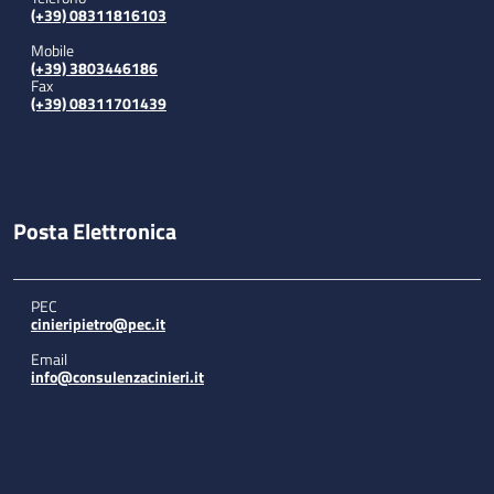
(+39) 08311816103
Mobile
(+39) 3803446186
Fax
(+39) 08311701439
Posta Elettronica
PEC
cinieripietro@pec.it
Email
info@consulenzacinieri.it