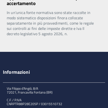
accertamento
In un’unica fonte normativa sono state raccolte in
modo sistematico disposizioni finora collocate
separatamente in più provvedimenti, come le regole
sui controlli ai fini delle imposte dirette e Iva Il
decreto legislativo 5 agosto 2026, n.
Informazioni
Via Filippo d'Angiò, 8/A
72021, Francavilla Fontana (BR)
C.F. / P.IVA
CNRPTR88P28E205P / 03015510732