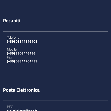
Recapiti
Telefono
(+39) 08311816103
Mobile
(+39) 3803446186
Fax
(+39) 08311701439
Posta Elettronica
PEC
cinieripietro@pec.it