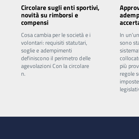
Circolare sugli enti sportivi,
Approv
novità su rimborsi e
ademp
compensi
accer
Cosa cambia per le società e i
In un’u
volontari: requisiti statutari,
sono st
soglie e adempimenti
sistemat
definiscono il perimetro delle
colloca
agevolazioni Con la circolare
più pro
n.
regole su
imposte 
legislat