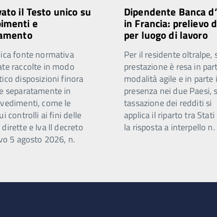
ato il Testo unico su
Dipendente Banca d’I
imenti e
in Francia: prelievo d
tamento
per luogo di lavoro
nica fonte normativa
Per il residente oltralpe, 
ate raccolte in modo
prestazione è resa in part
ico disposizioni finora
modalità agile e in parte 
te separatamente in
presenza nei due Paesi, s
vvedimenti, come le
tassazione dei redditi si
i controlli ai fini delle
applica il riparto tra Stat
dirette e Iva Il decreto
la risposta a interpello n.
ivo 5 agosto 2026, n.