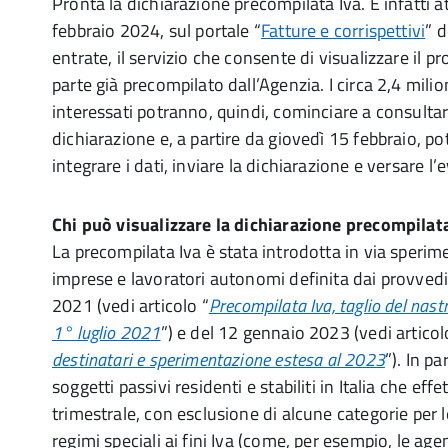
Pronta la dichiarazione precompilata Iva. È infatti a
febbraio 2024, sul portale “
Fatture e corrispettivi
” d
entrate, il servizio che consente di visualizzare il p
parte già precompilato dall’Agenzia. I circa 2,4 milio
interessati potranno, quindi, cominciare a consultare
dichiarazione e, a partire da giovedì 15 febbraio, p
integrare i dati, inviare la dichiarazione e versare l’
Chi può visualizzare la dichiarazione precompilat
La precompilata Iva è stata introdotta in via sperim
imprese e lavoratori autonomi definita dai provvedi
2021 (vedi articolo “
Precompilata Iva, taglio del nast
1° luglio 2021
”) e del 12 gennaio 2023 (vedi articol
destinatari e sperimentazione estesa al 2023
”). In pa
soggetti passivi residenti e stabiliti in Italia che eff
trimestrale, con esclusione di alcune categorie per l
regimi speciali ai fini Iva (come, per esempio, le agen