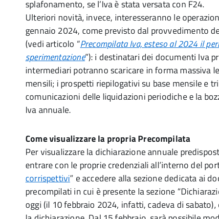
splafonamento, se l’Iva è stata versata con F24.
Ulteriori novità, invece, interesseranno le operazion
gennaio 2024, come previsto dal provvedimento de
(vedi articolo “
Precompilata Iva, esteso al 2024 il per
sperimentazione
”): i destinatari dei documenti Iva pr
intermediari potranno scaricare in forma massiva le 
mensili; i prospetti riepilogativi su base mensile e tr
comunicazioni delle liquidazioni periodiche e la boz
Iva annuale.
Come visualizzare la propria Precompilata
Per visualizzare la dichiarazione annuale predispos
entrare con le proprie credenziali all’interno del port
corrispettivi
” e accedere alla sezione dedicata ai d
precompilati in cui è presente la sezione “Dichiaraz
oggi (il 10 febbraio 2024, infatti, cadeva di sabato), 
la dichiarazione. Dal 15 febbraio, sarà possibile modi