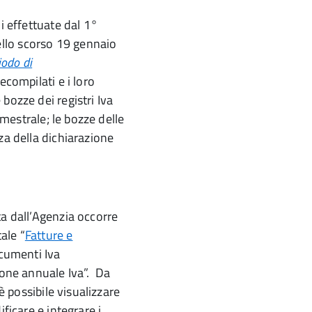
i effettuate dal 1°
llo scorso 19 gennaio
iodo di
ecompilati e i loro
bozze dei registri Iva
imestrale; le bozze delle
za della dichiarazione
ta dall’Agenzia occorre
ale “
Fatture e
ocumenti Iva
ione annuale Iva”. Da
è possibile visualizzare
ficare e integrare i