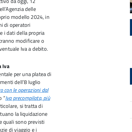
ttivo da oggi, 12
ell’Agenzia delle
roprio modello 2024, in
ni di operatori
 i dati della propria
otranno modificare o
eventuale Iva a debito.
a Iva
entale per una platea di
menti dell’8 luglio
ro con le operazioni dal
o “
Iva precompilata, più
rticolare, si tratta di
ettuano la liquidazione
e quali sono previsti
zie di viaggio e i