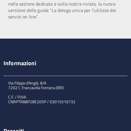
nella sezione dedicata e sulla nostra rivista, la nuova
versione della guida “La delega unica per l’utilizzo dei
servizi on line”.
Informazioni
Via Filippo d'Angiò, 8/A
72021, Francavilla Fontana (BR)
C.F. / P.IVA
CNRPTR88P28E205P / 03015510732
Recapiti