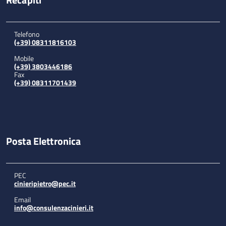
Telefono
(+39) 08311816103
Mobile
(+39) 3803446186
Fax
(+39) 08311701439
Posta Elettronica
PEC
cinieripietro@pec.it
Email
info@consulenzacinieri.it