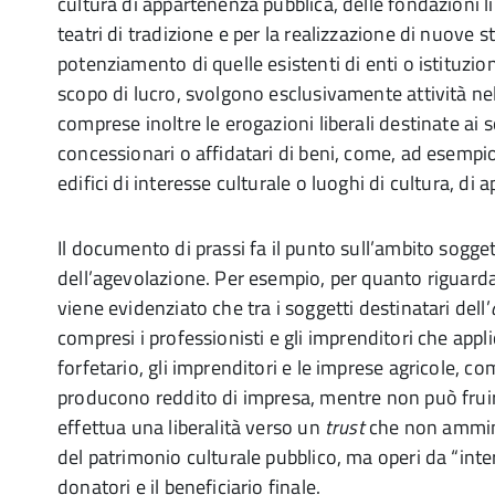
cultura di appartenenza pubblica, delle fondazioni l
teatri di tradizione e per la realizzazione di nuove str
potenziamento di quelle esistenti di enti o istituzio
scopo di lucro, svolgono esclusivamente attività ne
comprese inoltre le erogazioni liberali destinate ai s
concessionari o affidatari di beni, come, ad esempio
edifici di interesse culturale o luoghi di cultura, di
Il documento di prassi fa il punto sull’ambito sogge
dell’agevolazione. Per esempio, per quanto riguarda
viene evidenziato che tra i soggetti destinatari dell’
compresi
i professionisti e gli imprenditori che appl
forfetario, gli imprenditori e le imprese agricole, c
producono reddito di impresa, mentre non può fruir
effettua una liberalità verso un
trust
che non ammini
del patrimonio culturale pubblico, ma operi da “inte
donatori e il beneficiario finale.