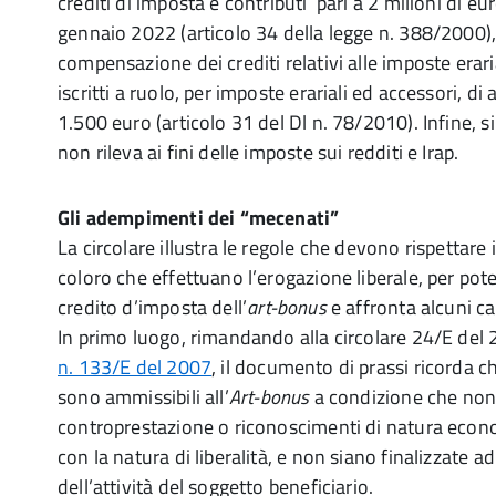
crediti di imposta e contributi pari a 2 milioni di eu
gennaio 2022 (articolo 34 della legge n. 388/2000), n
compensazione dei crediti relativi alle imposte eraria
iscritti a ruolo, per imposte erariali ed accessori, 
1.500 euro (articolo 31 del Dl n. 78/2010). Infine, si
non rileva ai fini delle imposte sui redditi e Irap.
Gli adempimenti dei “mecenati”
La circolare illustra le regole che devono rispettare 
coloro che effettuano l’erogazione liberale, per pot
credito d’imposta dell’
art-bonus
e affronta alcuni cas
In primo luogo, rimandando alla circolare 24/E del 
n. 133/E del 2007
, il documento di prassi ricorda ch
sono ammissibili all’
Art-bonus
a condizione che non
controprestazione o riconoscimenti di natura econo
con la natura di liberalità, e non siano finalizzate 
dell’attività del soggetto beneficiario.