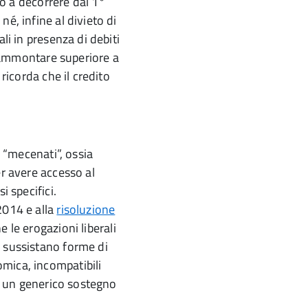
ro a decorrere dal 1°
é, infine al divieto di
li in presenza di debiti
di ammontare superiore a
 ricorda che il credito
i “mecenati”, ossia
er avere accesso al
i specifici.
2014 e alla
risoluzione
e le erogazioni liberali
 sussistano forme di
mica, incompatibili
ad un generico sostegno