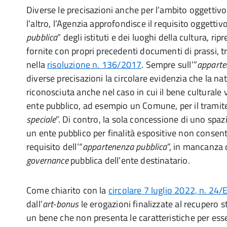
Diverse le precisazioni anche per l’ambito oggettivo. 
l’altro, l’Agenzia approfondisce il requisito oggettivo
pubblica
” degli istituti e dei luoghi della cultura, ri
fornite con propri precedenti documenti di prassi, t
nella
risoluzione n. 136/2017
. Sempre sull’”
apparte
diverse precisazioni la circolare evidenzia che la na
riconosciuta anche nel caso in cui il bene culturale
ente pubblico, ad esempio un Comune, per il tramite
speciale
”. Di contro, la sola concessione di uno spaz
un ente pubblico per finalità espositive non consente
requisito dell’“
appartenenza pubblica
”, in mancanza 
governance
pubblica dell’ente destinatario.
Come chiarito con la
circolare 7 luglio 2022, n. 24/
dall’
a
rt-bonus
le erogazioni finalizzate al recupero st
un bene che non presenta le caratteristiche per ess