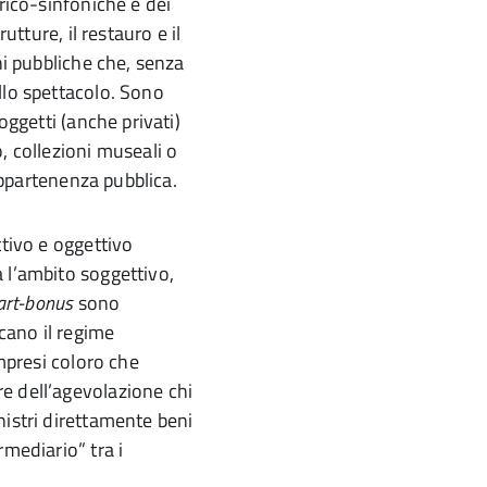
irico-sinfoniche e dei
utture, il restauro e il
ni pubbliche che, senza
llo spettacolo. Sono
oggetti (anche privati)
, collezioni museali o
 appartenenza pubblica.
ttivo e oggettivo
 l’ambito soggettivo,
art-bonus
sono
icano il regime
ompresi coloro che
e dell’agevolazione chi
stri direttamente beni
rmediario” tra i