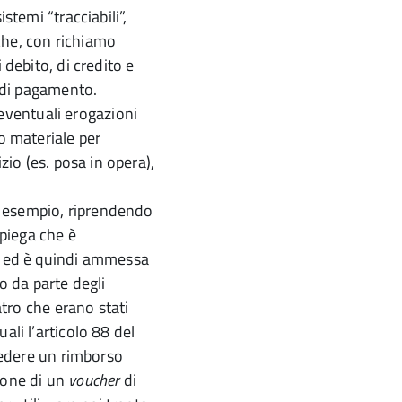
stemi “tracciabili”,
che, con richiamo
 debito, di credito e
i di pagamento.
ventuali erogazioni
io materiale per
zio (es. posa in opera),
er esempio, riprendendo
spiega che è
o, ed è quindi ammessa
o da parte degli
atro che erano stati
ali l’articolo 88 del
hiedere un rimborso
ione di un
voucher
di