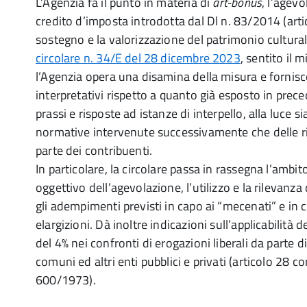
L’Agenzia fa il punto in materia di
art-bonus
, l’agev
credito d’imposta introdotta dal Dl n. 83/2014 (artic
sostegno e la valorizzazione del patrimonio cultura
circolare n. 34/E del 28 dicembre 2023
, sentito il 
l’Agenzia opera una disamina della misura e fornisc
interpretativi rispetto a quanto già esposto in prec
prassi e risposte ad istanze di interpello, alla luce s
normative intervenute successivamente che delle r
parte dei contribuenti.
In particolare, la circolare passa in rassegna l’ambit
oggettivo dell’agevolazione, l’utilizzo e la rilevanza
gli adempimenti previsti in capo ai “mecenati” e in c
elargizioni. Dà inoltre indicazioni sull’applicabilità 
del 4% nei confronti di erogazioni liberali da parte di
comuni ed altri enti pubblici e privati (articolo 28 
600/1973).