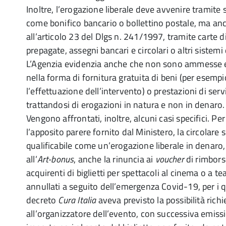
Inoltre, l’erogazione liberale deve avvenire tramite si
come bonifico bancario o bollettino postale, ma an
all’articolo 23 del Dlgs n. 241/1997, tramite carte di
prepagate, assegni bancari e circolari o altri sistem
L’Agenzia evidenzia anche che non sono ammesse e
nella forma di fornitura gratuita di beni (per esemp
l’effettuazione dell’intervento) o prestazioni di servi
trattandosi di erogazioni in natura e non in denaro.
Vengono affrontati, inoltre, alcuni casi specifici. P
l’apposito parere fornito dal Ministero, la circolare 
qualificabile come un’erogazione liberale in denar
all’
Art-bonus
, anche la rinuncia ai
voucher
di rimbors
acquirenti di biglietti per spettacoli al cinema o a te
annullati a seguito dell’emergenza Covid-19, per i qu
decreto
Cura Italia
aveva previsto la possibilità ric
all’organizzatore dell’evento, con successiva emiss