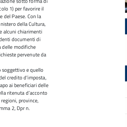
olazione sotto forma di
olo 1) per favorire il
le del Paese. Con la
ministero della Cultura,
e alcuni chiarimenti
edenti documenti di
ia delle modifiche
ichieste pervenute da
o soggettivo e quello
 del credito d’imposta,
apo ai beneficiari delle
della ritenuta d’acconto
 regioni, province,
comma 2, Dpr n.