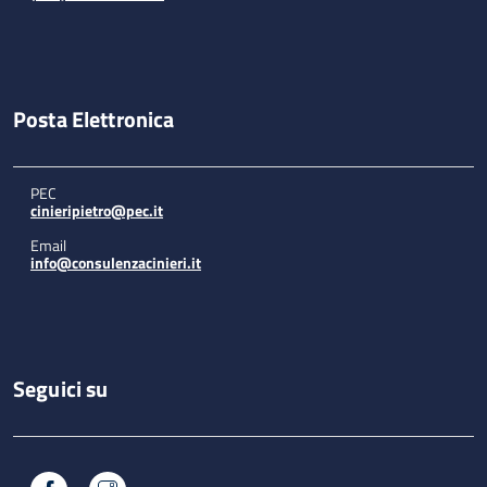
Posta Elettronica
PEC
cinieripietro@pec.it
Email
info@consulenzacinieri.it
Seguici su
Facebook
Instagram