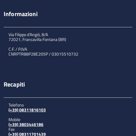
Informazioni
Via Filippo d'Angiò, 8/A
72021, Francavilla Fontana (BR)
C.F. / P.IVA
CNRPTR88P28E205P / 03015510732
Recapiti
Telefono
(+39) 08311816103
Mobile
(+39) 3803446186
Fax
(+39) 08311701439