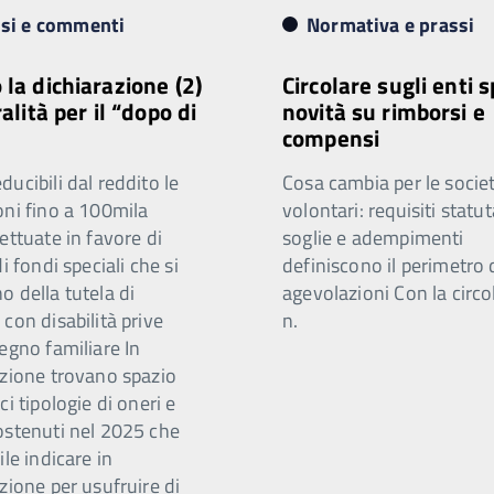
isi e commenti
Normativa e prassi
 la dichiarazione (2)
Circolare sugli enti s
ralità per il “dopo di
novità su rimborsi e
compensi
ucibili dal reddito le
Cosa cambia per le societ
oni fino a 100mila
volontari: requisiti statut
ettuate in favore di
soglie e adempimenti
di fondi speciali che si
definiscono il perimetro 
 della tutela di
agevolazioni Con la circo
con disabilità prive
n.
egno familiare In
azione trovano spazio
ci tipologie di oneri e
ostenuti nel 2025 che
ile indicare in
zione per usufruire di