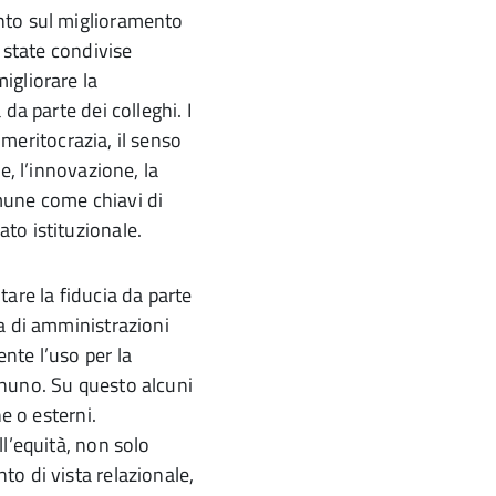
nto sul miglioramento
 state condivise
igliorare la
da parte dei colleghi. I
a meritocrazia, il senso
e, l’innovazione, la
mune come chiavi di
to istituzionale.
are la fiducia da parte
a di amministrazioni
nte l’uso per la
ognuno. Su questo alcuni
e o esterni.
l’equità, non solo
o di vista relazionale,