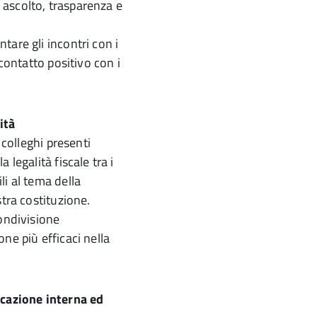
ascolto, trasparenza e
are gli incontri con i
 contatto positivo con i
ità
 colleghi presenti
legalità fiscale tra i
i al tema della
stra costituzione.
condivisione
ne più efficaci nella
icazione interna ed