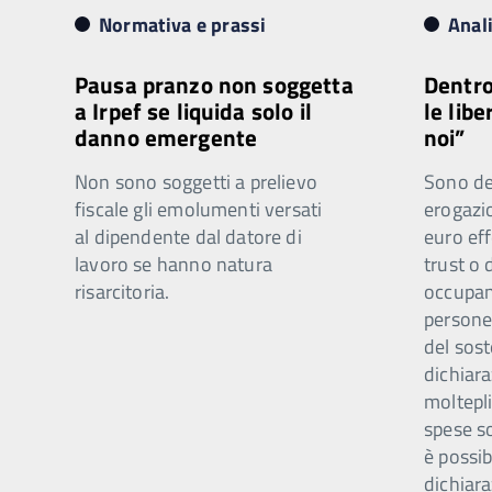
Normativa e prassi
Anal
Pausa pranzo non soggetta
Dentro
a Irpef se liquida solo il
le libe
danno emergente
noi”
Non sono soggetti a prelievo
Sono ded
fiscale gli emolumenti versati
erogazi
al dipendente dal datore di
euro eff
lavoro se hanno natura
trust o 
risarcitoria.
occupano
persone 
del sost
dichiar
moltepli
spese s
è possib
dichiara