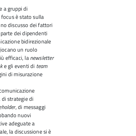
e a gruppi di
 focus è stato sulla
nno discusso dei fattori
 parte dei dipendenti
nicazione bidirezionale
giocano un ruolo
 efficaci, la
newsletter
k
e gli eventi di
team
agini di misurazione
la comunicazione
di strategie di
eholder
, di messaggi
lobando nuovi
tive adeguate a
le, la discussione si è