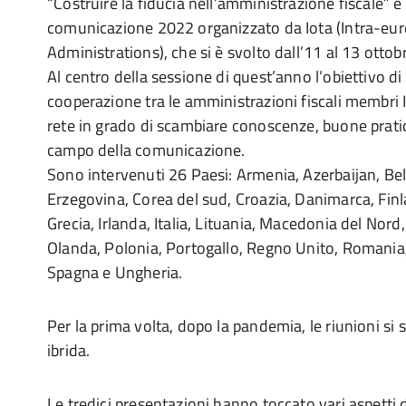
“Costruire la fiducia nell’amministrazione fiscale” è 
comunicazione 2022 organizzato da Iota (Intra-eur
Administrations), che si è svolto dall’11 al 13 otto
Al centro della sessione di quest’anno l’obiettivo di 
cooperazione tra le amministrazioni fiscali membri 
rete in grado di scambiare conoscenze, buone prati
campo della comunicazione.
Sono intervenuti 26 Paesi: Armenia, Azerbaijan, Bel
Erzegovina, Corea del sud, Croazia, Danimarca, Finl
Grecia, Irlanda, Italia, Lituania, Macedonia del Nord
Olanda, Polonia, Portogallo, Regno Unito, Romania,
Spagna e Ungheria.
Per la prima volta, dopo la pandemia, le riunioni si
ibrida.
Le tredici presentazioni hanno toccato vari aspetti d