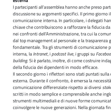
esterna
I partecipanti all’assemblea hanno anche preso part
discussione su argomenti specifici. Il primo giorno il
comunicazione interna. In particolare, i delegati ha
chiave che contribuiscono a rafforzare la fiducia da
nei confronti dell’Amministrazione, tra cui la comu
dal top management al personale e la trasparenza 
fondamentale. Tra gli strumenti di comunicazione più
interna, la
Intranet
, i
podcast
live
, i gruppi su
Faceboo
building
. Si è parlato, inoltre, di come costruire ind
della fiducia dei dipendenti in modo efficace.
Il secondo giorno i riflettori sono stati puntati sul
esterna. Durante il confronto, è emersa la necessità 
comunicazione differenziate rispetto ai diversi
stak
scritti in modo semplice e comprensibile anche ing
strumenti multimediali e di nuove forme comunica
coinvolgere le nuove generazioni. Nella giornata fina